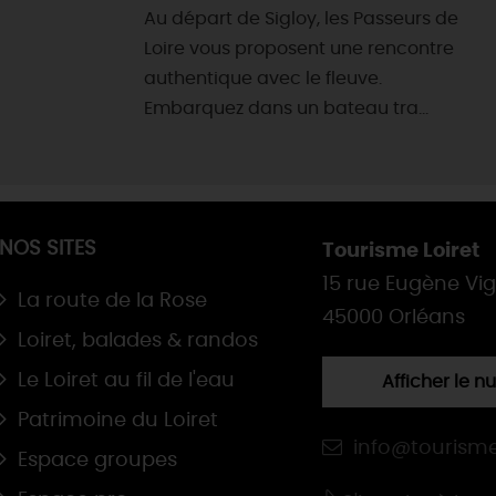
Au départ de Sigloy, les Passeurs de
Loire vous proposent une rencontre
authentique avec le fleuve.
Embarquez dans un bateau tra...
NOS SITES
Tourisme Loiret
15 rue Eugène Vi
La route de la Rose
45000 Orléans
Loiret, balades & randos
Le Loiret au fil de l'eau
Afficher le 
Patrimoine du Loiret
info@tourisme
Espace groupes