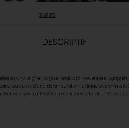
TARIFS
DESCRIPTIF
estin Chateigner, Ulysse Persillard, Forteresse, Sanguin .
oire, au cours d'une déambulation ludique et commentée 
. Rendez-vous à 14h30 à la salle des fêtes Rue Max Jacob.
& BALADES
TOUS À
L'EAU !
VOS
L
NATURE
ENVIES
M
En bateau
EMENTS