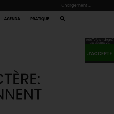
Chargement ...
AGENDA
PRATIQUE
RECHERCHE
AddToAny (share)
est désactivé.
J'ACCEPTE
TÈRE:
NNENT