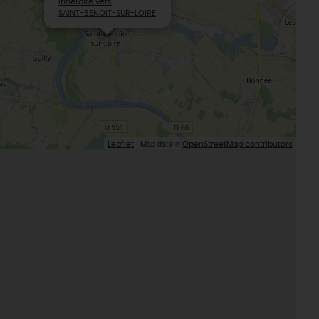
Itinéraire vers
Le Loiret, un département fleuri
SAINT-BENOIT-SUR-LOIRE
| Map data ©
Leaflet
OpenStreetMap contributors