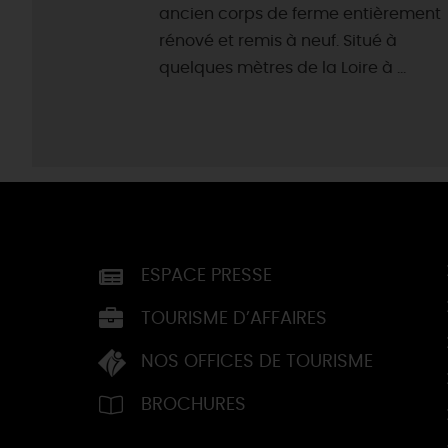
ancien corps de ferme entièrement
rénové et remis à neuf. Situé à
quelques mètres de la Loire à ...
ESPACE PRESSE
TOURISME D’AFFAIRES
NOS OFFICES DE TOURISME
BROCHURES