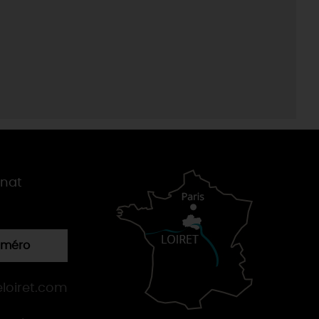
gnat
numéro
loiret.com