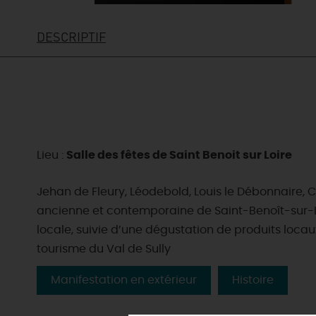
DESCRIPTIF
Lieu :
Salle des fêtes de Saint Benoit sur Loire
Jehan de Fleury, Léodebold, Louis le Débonnaire, Cél
ancienne et contemporaine de Saint-Benoît-sur-L
locale, suivie d’une dégustation de produits locaux
tourisme du Val de Sully
EN MODE
CIRCUITS
ON A TESTÉ
Manifestation en extérieur
Histoire
CULTURE
POUR VOUS
À pied
HÉBERG