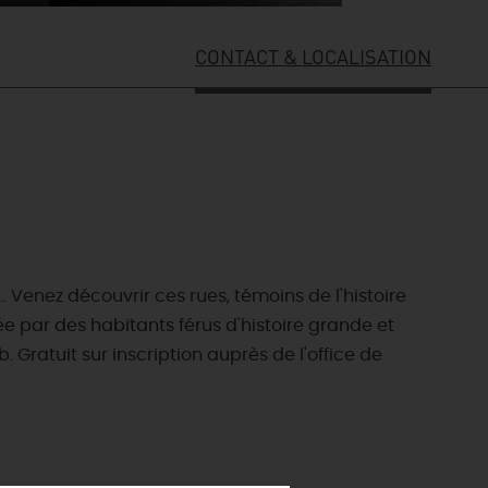
CONTACT & LOCALISATION
.. Venez découvrir ces rues, témoins de l'histoire
par des habitants férus d'histoire grande et
 Gratuit sur inscription auprès de l'office de
ES INCONTOURNABLES
ADE IN LOIRET