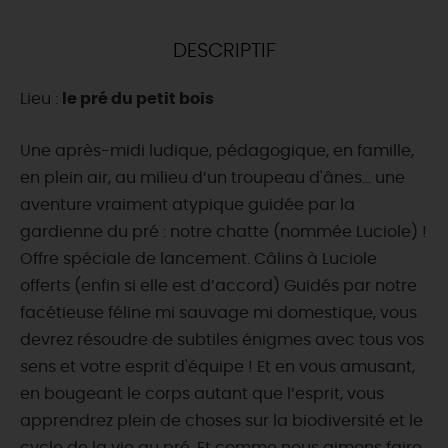
DEMAIN
DESCRIPTIF
Lieu :
le pré du petit bois
CE WEEK-END
Une après-midi ludique, pédagogique, en famille,
en plein air, au milieu d’un troupeau d'ânes… une
CETTE SEMAINE
aventure vraiment atypique guidée par la
gardienne du pré : notre chatte (nommée Luciole) !
Offre spéciale de lancement. Câlins à Luciole
TOUT L'AGENDA
offerts (enfin si elle est d’accord) Guidés par notre
facétieuse féline mi sauvage mi domestique, vous
devrez résoudre de subtiles énigmes avec tous vos
sens et votre esprit d'équipe ! Et en vous amusant,
en bougeant le corps autant que l’esprit, vous
apprendrez plein de choses sur la biodiversité et le