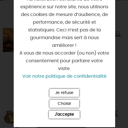
expérience sur notre site, nous utilisons
des cookies de mesure d’audience, de
VOUS AIMEREZ AUSSI
performance, de sécurité et
statistiques. Ceci n’est pas de la
URBAN JUNGLE ORLÉANS HÔTEL
gourmandise mais sert à nous
45000 - ORLEANS
améliorer !
A vous de nous accorder (ou non) votre
Le Grand Hôtel se transforme et
consentement pour parfaire votre
devient un boutique-hôtel éco-
visite.
responsable "Urban Jungle. Hôtel
Voir notre politique de confidentialité
Orléans." ! Vous êtes accueilli a...
Je refuse
Choisir
AVENTURE OUTDOOR - CANOË,
J'accepte
KAYAK, STAND UP PADDLE,
BIVOUAC EN LOIRE