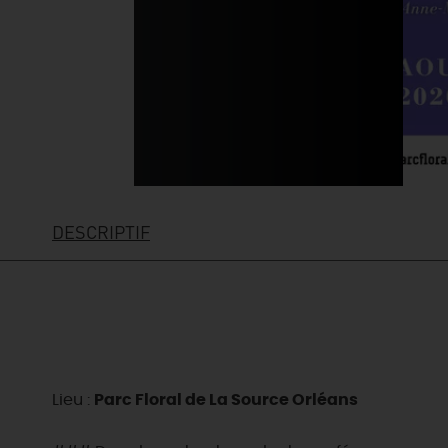
DESCRIPTIF
EN MODE
CIRCUITS
ON A TESTÉ
Lieu :
Parc Floral de La Source Orléans
CULTURE
POUR VOUS
À pied
HÉBERG