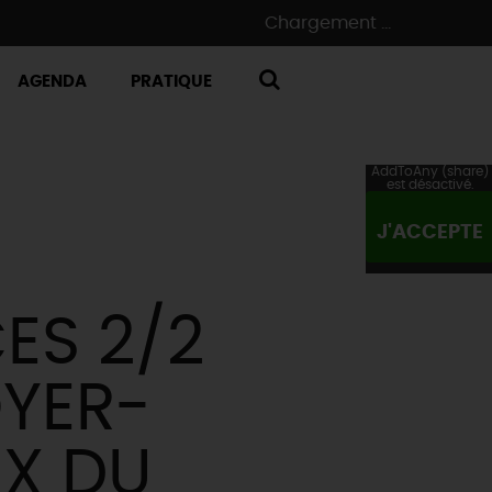
Chargement ...
AGENDA
PRATIQUE
RECHERCHE
AddToAny (share)
est désactivé.
J'ACCEPTE
ES 2/2
YER-
UX DU