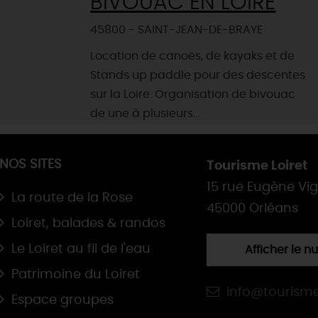
BIVOUAC EN LOIRE
45800 - SAINT-JEAN-DE-BRAYE
Location de canoës, de kayaks et de
Stands up paddle pour des descentes
sur la Loire. Organisation de bivouac
de une à plusieurs...
NOS SITES
Tourisme Loiret
15 rue Eugène Vi
La route de la Rose
45000 Orléans
Loiret, balades & randos
Le Loiret au fil de l'eau
Afficher le 
Patrimoine du Loiret
info@tourisme
Espace groupes