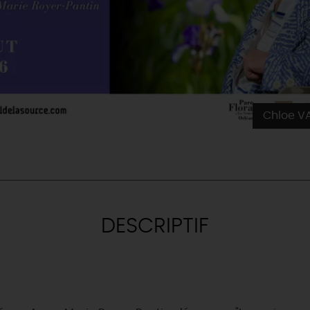
Chloe V
DESCRIPTIF
& BALADES
TOUS À
L'EAU !
VOS
L
NATURE
ENVIES
M
En bateau
EMENTS