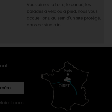
Vous aimez la Loire, le canoé, les
balades à vélo ou à pied, nous vous
accueillons, au sein d'un site protégé,
dans ce studio in...
gnat
numéro
loiret.com