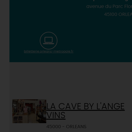
avenue du Parc Flo
45100 ORLE
billetterie.orleans-metropole.fr
LA CAVE BY L'ANGE
VINS
45000 - ORLEANS