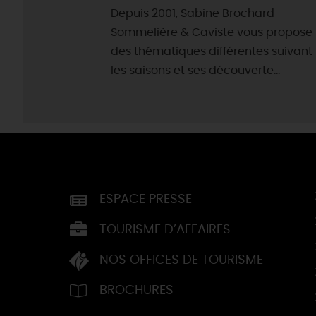
Depuis 2001, Sabine Brochard
Sommelière & Caviste vous propose
des thématiques différentes suivant
les saisons et ses découverte...
ESPACE PRESSE
TOURISME D’AFFAIRES
NOS OFFICES DE TOURISME
BROCHURES