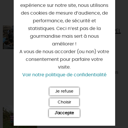
expérience sur notre site, nous utilisons
des cookies de mesure d’audience, de
VOUS AIMEREZ AUSSI
performance, de sécurité et
statistiques. Ceci n’est pas de la
STAGES DE SURVIE AVEC L'APPEL
gourmandise mais sert à nous
DES FORÊTS
améliorer !
45340 - NIBELLE
A vous de nous accorder (ou non) votre
Ce stage de deux jours est une
consentement pour parfaire votre
immersion dans la nature, une
visite.
coupure avec nos habitudes. Il nous
Voir notre politique de confidentialité
permettra de vivre avec l’essen...
Je refuse
Choisir
VERGERS DE GALLERAND
J'accepte
45170 - CHILLEURS-AUX-BOIS