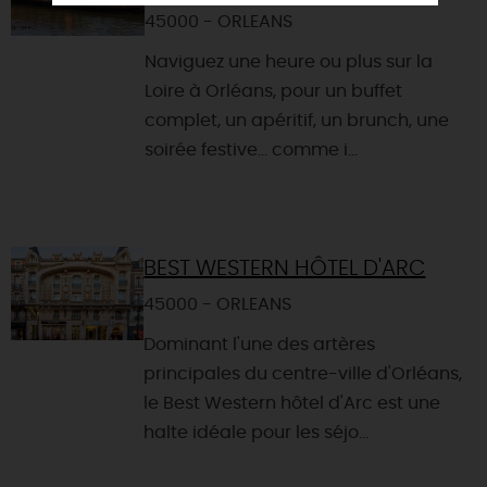
45000 - ORLEANS
Naviguez une heure ou plus sur la
Loire à Orléans, pour un buffet
complet, un apéritif, un brunch, une
soirée festive... comme i...
BEST WESTERN HÔTEL D'ARC
45000 - ORLEANS
Dominant l'une des artères
principales du centre-ville d'Orléans,
le Best Western hôtel d'Arc est une
halte idéale pour les séjo...