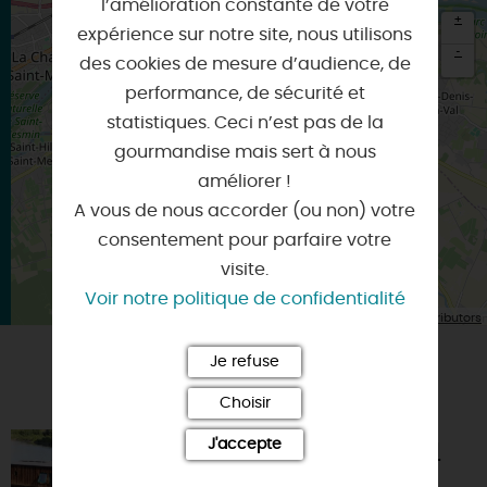
l’amélioration constante de votre
+
expérience sur notre site, nous utilisons
-
des cookies de mesure d’audience, de
performance, de sécurité et
×
Itinéraire vers
statistiques. Ceci n’est pas de la
OLIVET
gourmandise mais sert à nous
améliorer !
A vous de nous accorder (ou non) votre
consentement pour parfaire votre
visite.
Voir notre politique de confidentialité
| Map data ©
Leaflet
OpenStreetMap contributors
Je refuse
VOUS AIMEREZ AUSSI
Choisir
J'accepte
CABOCHÉR, PROMENADES EN
TOUE INCLUSIVE