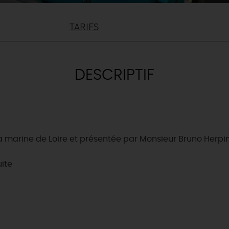
TARIFS
DESCRIPTIF
 marine de Loire et présentée par Monsieur Bruno Herpin
uite
& BALADES
TOUS À
L'EAU !