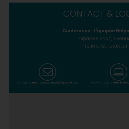
CONTACT & LOC
Conférence : L'épopée Helye
Espace Florian, avenu
45110 CHATEAUNEUF
amismusee.chateauneuf@laposte.net
www.amismuseechatea