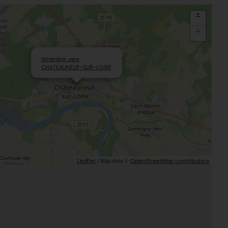
Sacré patrimoine religieux
T
+
L'oratoire carolingien de Germigny-
des-Prés
-
Le Loiret, un département fleuri
×
Itinéraire vers
CHATEAUNEUF-SUR-LOIRE
| Map data ©
Leaflet
OpenStreetMap contributors