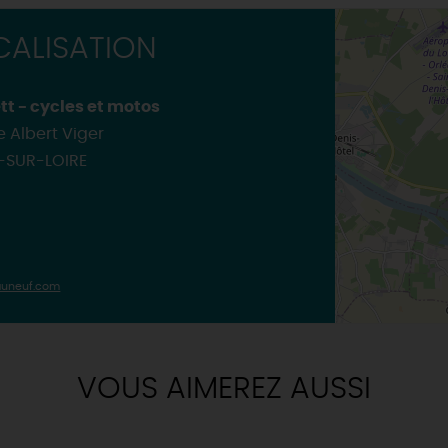
Où sortir ?
INSOLITES
MAINTENAN
TOUTES LES VISITES
ALISATION
TOUTES LES ACTIVITÉS
tt - cycles et motos
e Albert Viger
-SUR-LOIRE
uneuf.com
VOUS AIMEREZ AUSSI