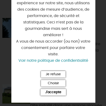
expérience sur notre site, nous utilisons
VOUS AIMEREZ AUSSI
des cookies de mesure d’audience, de
performance, de sécurité et
statistiques. Ceci n’est pas de la
GRIMPE D'ARBRES À
L'ARBORETUM DES BARRES
gourmandise mais sert à nous
améliorer !
45290 - NOGENT-SUR-VERNISSON
A vous de nous accorder (ou non) votre
Grimper dans les arbres, c’est perdre
consentement pour parfaire votre
ses repères de terrien, prendre de la
visite.
hauteur, oser se dépasser et
Voir notre politique de confidentialité
s’immerger dans un univ...
Je refuse
Choisir
LES BÉZITS
J'accepte
45230 - MONTBOUY
Gîte installé dans une grange rénovée,