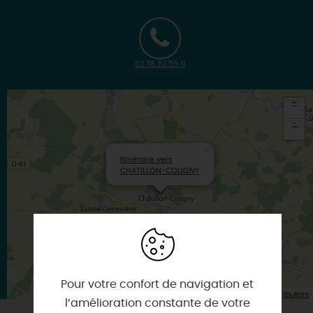
02 38 92 50 11
+
-
×
Itinéraire vers
CHATILLON-COLIGNY
Pour votre confort de navigation et
| Map data ©
Leaflet
OpenStreetMap contributors
l’amélioration constante de votre