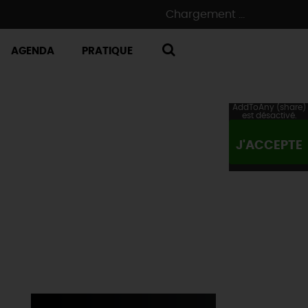
Chargement ...
AGENDA
PRATIQUE
RECHERCHE
AddToAny (share)
est désactivé.
J'ACCEPTE