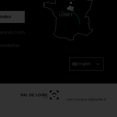
numéro
loiret.com
newsletter
English
Chinese
une marque déposée ©