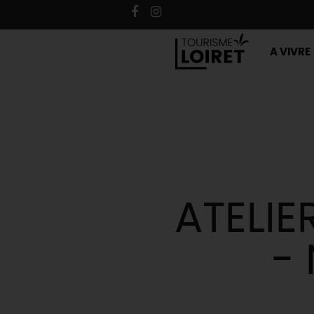
A VIVRE
ATELIE
-