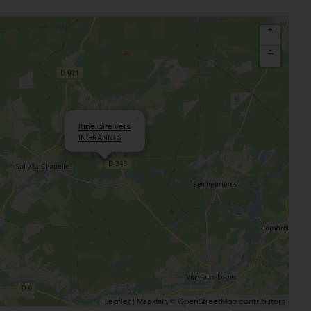
+
-
×
Itinéraire vers
INGRANNES
| Map data ©
Leaflet
OpenStreetMap contributors