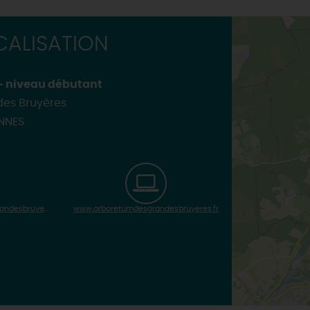
ALISATION
 - niveau débutant
es Bruyères
NNES
contact@arboretumdesgrandesbruyeres.org
www.arboretumdesgrandesbruyeres.fr