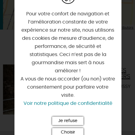
Pour votre confort de navigation et
l’amélioration constante de votre
| Map data ©
Leaflet
OpenStreetMap contributors
expérience sur notre site, nous utilisons
des cookies de mesure d’audience, de
performance, de sécurité et
A TESTER ÉGALEMENT SUR PLACE OU À
PROXIMITÉ
statistiques. Ceci n’est pas de la
gourmandise mais sert à nous
LA FERME DES
améliorer !
P'TITS BERGERS
A vous de nous accorder (ou non) votre
45480 - CHAUSSY
consentement pour parfaire votre
visite.
Voir notre politique de confidentialité
Je refuse
Choisir