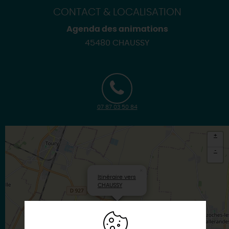
CONTACT & LOCALISATION
Agenda des animations
45480 CHAUSSY
07 87 03 50 84
+
-
×
Itinéraire vers
CHAUSSY