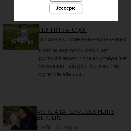
J'accepte
VOUS AIMEREZ AUSSI
HUILERIE LALUQUE
45480 - BAZOCHES-LES-GALLERANDES
Notre huile pressée à froid est
particulièrement riche en Oméga 3 et
vitamines E. Son goût fruité est très
agréable, elle s'util...
VISITE À LA FERME DES PETITS
BERGERS
45480 - CHAUSSY