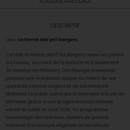
DEMAIN
DESCRIPTIF
CE WEEK-END
Lieu :
La ferme des ptit bergers
CETTE SEMAINE
Cet été, la Ferme des P'tits Bergers ouvre ses portes
à Chaussy, au cœur de la Beauce et à seulement
20 minutes de Pithiviers. Cet élevage passionné
TOUT L'AGENDA
propose une immersion unique au milieu de ses
quarante chèvres Angora et de ses moutons
Shetland. Le public participe activement à la vie du
domaine grâce à une programmation estivale
variée en juillet et août 2026. Au programme :
nourrissage des animaux, ateliers de poterie,
initiation à la teinture végétale ou secrets de