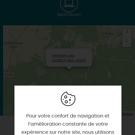
gpe45.ffe.com
+
-
×
Itinéraire vers
COURCY-AUX-LOGES
| Map data ©
Leaflet
OpenStreetMap contributors
Pour votre confort de navigation et
l’amélioration constante de votre
expérience sur notre site, nous utilisons
VOUS AIMEREZ AUSSI