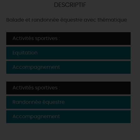
DESCRIPTIF
DEMAIN
Balade et randonnée équestre avec thématique
CE WEEK-END
Activités sportives :
Equitation
CETTE SEMAINE
Accompagnement
TOUT L'AGENDA
Activités sportives :
Randonnée équestre
Accompagnement