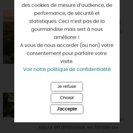
des cookies de mesure d’audience, de
performance, de sécurité et
CHÂTEAU DE
CHAMEROLLES
statistiques. Ceci n’est pas de la
gourmandise mais sert à nous
45170 - CHILLEURS-
améliorer !
AUX-BOIS
A vous de nous accorder (ou non) votre
consentement pour parfaire votre
visite.
Voir notre politique de confidentialité
Je refuse
CHALET DE L'ETANG
Choisir
45170 - COURCY-AUX-LOGES
J'accepte
Envie de calme et de nature pour un
séjour en amoureux, en famille ou