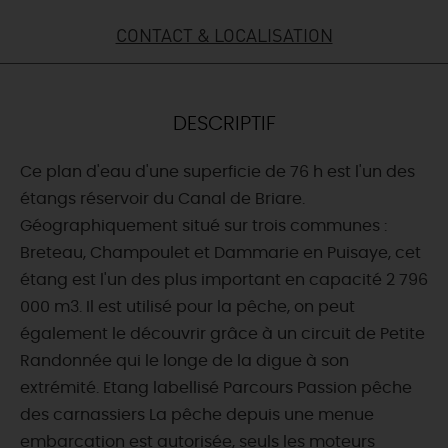
CONTACT & LOCALISATION
DEMAIN
CE WEEK-END
DESCRIPTIF
Ce plan d'eau d'une superficie de 76 h est l'un des
CETTE SEMAINE
étangs réservoir du Canal de Briare.
Géographiquement situé sur trois communes :
Breteau, Champoulet et Dammarie en Puisaye, cet
TOUT L'AGENDA
étang est l'un des plus important en capacité 2 796
000 m3. Il est utilisé pour la pêche, on peut
également le découvrir grâce à un circuit de Petite
Randonnée qui le longe de la digue à son
extrémité. Etang labellisé Parcours Passion pêche
des carnassiers La pêche depuis une menue
embarcation est autorisée, seuls les moteurs