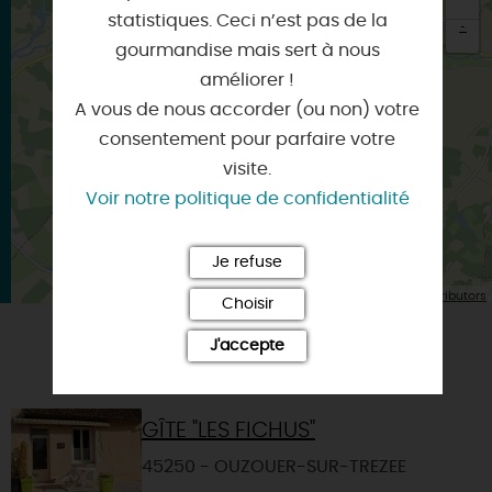
statistiques. Ceci n’est pas de la
-
gourmandise mais sert à nous
×
améliorer !
Itinéraire vers
CHAMPOULET
A vous de nous accorder (ou non) votre
consentement pour parfaire votre
visite.
Voir notre politique de confidentialité
Je refuse
| Map data ©
Leaflet
OpenStreetMap contributors
Choisir
J'accepte
VOUS AIMEREZ AUSSI
GÎTE "LES FICHUS"
45250 - OUZOUER-SUR-TREZEE