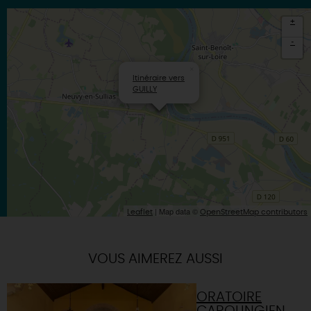
+
-
×
Itinéraire vers
GUILLY
| Map data ©
Leaflet
OpenStreetMap contributors
VOUS AIMEREZ AUSSI
ORATOIRE