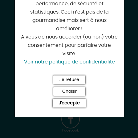
performance, de sécurité et
06 40 88 48 41
statistiques. Ceci n’est pas de la
gourmandise mais sert à nous
améliorer !
outdoorbyfd@gmail.com
A vous de nous accorder (ou non) votre
consentement pour parfaire votre
visite.
Voir notre politique de confidentialité
outdoorbyfd.fr
Je refuse
Choisir
Instagram
J'accepte
Facebook