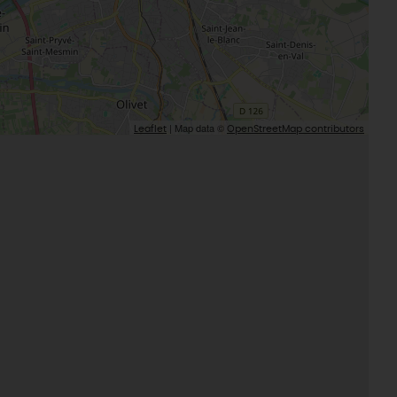
| Map data ©
Leaflet
OpenStreetMap contributors