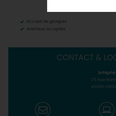
Des sorties en famille dans le L
Villages et pépites classé
Aventure et Loisirs
Sans voiture, c'est encore mieux !
La Route des
Métiers d'Art
Programme des animations "Loi
Les villes et villages dans 
Aérien
Où sortir ?
Les
visites de villes et de
Golfs
Les visites accompagnées 
Accueil de groupes
Motorisés
Loir'Etape, pour visiter l
Animaux acceptés
H
CONTACT & LOC
Artéphé
75 Rue Bann
45000 ORLE