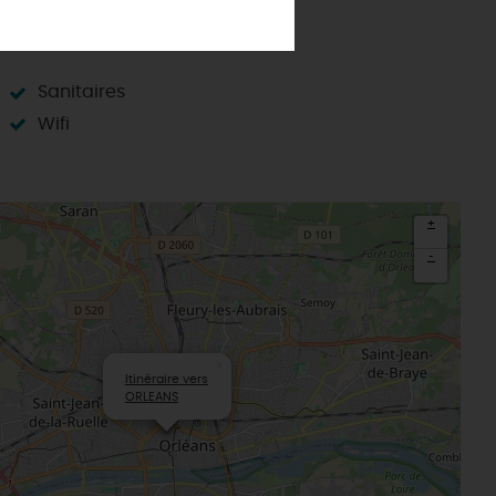
Au détour des plus beaux villages du
Loiret
Le château de Sully-sur-Loire
udiques
Meung-sur-Loire
Sanitaires
aludik
La Beauce
Wifi
éatives
Le Gâtinais
Sacré patrimoine religieux
T
L'oratoire carolingien de Germigny-
des-Prés
+
Le Loiret, un département fleuri
-
×
Itinéraire vers
ORLEANS