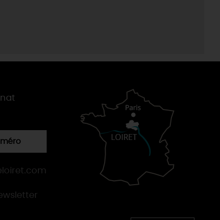
gnat
numéro
loiret.com
newsletter