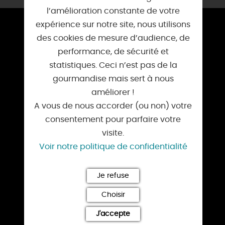
l’amélioration constante de votre
expérience sur notre site, nous utilisons
ESPACE PRESSE
des cookies de mesure d’audience, de
TOURISME D’AFFAIRES
performance, de sécurité et
statistiques. Ceci n’est pas de la
NOS OFFICES DE TOURISME
gourmandise mais sert à nous
améliorer !
BROCHURES
A vous de nous accorder (ou non) votre
consentement pour parfaire votre
NOS SITES
visite.
La route de la Rose
Voir notre politique de confidentialité
Loiret, balades & randos
Je refuse
Le Loiret au fil de l'eau
Choisir
Patrimoine du Loiret
J'accepte
Espace groupes