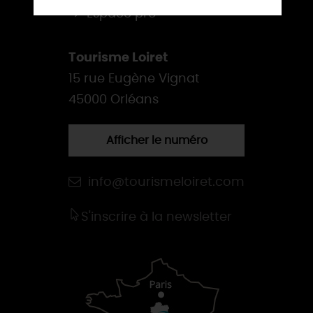
Espace pro
Tourisme Loiret
15 rue Eugène Vignat
45000 Orléans
Afficher le numéro
info@tourismeloiret.com
S'inscrire à la newsletter