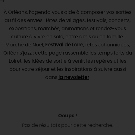
SE REPÉRER,
SE DÉPLACER
Visites
gourmandes
et
créatives
Des vacances auprès des animaux 🐎
À Orléans, l’agenda vous aide à composer vos sorties
Vins et
vignobles
TOUTES LES ACTIVITÉS
INFOS &
SERVICES
(re)Découvrir les coulisses de la Faïencerie de
au fil des envies : fêtes de villages, festivals, concerts,
Chic,
une aire de pique-nique
Gien !
Par ici les
expositions, marchés, animations et rendez-vous
guinguettes
RÉSERVER
MAINTENANT
Expérimenter
les parcours Baludik
🕵️
Que rapporter du Loiret ?
culture à vivre en solo, entre amis ou en famille.
Marché de Noël,
La Route des
Métiers d'Art
Festival de Loire
, fêtes Johanniques,
Une saison de festivals 🎉
Orléans'jazz : cette page rassemble les temps forts du
TOUT L'ART DE VIVRE
Rendez-vous de la nature en 2026
Loiret, les idées de sortie à venir, les repères utiles
pour votre séjour et les inspirations à suivre aussi
Des sorties en famille dans le Loiret !
dans
la newsletter
.
Programme des animations "Loiret au fil de l'eau"
2026
Où sortir ?
Ooups !
AUJOURD'HUI
Pas de résultats pour cette recherche.