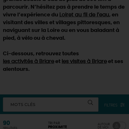
parcourir. N’hésitez pas à prendre le temps de
DEMAIN
vivre l’expérience du
Loiret au fil de l’eau
, en
visitant des villes et villages pittoresques, en
naviguant sur la Loire ou en vous baladant à
CE WEEK-END
pied, à vélo ou à cheval.
CETTE SEMAINE
Ci-dessous, retrouvez toutes
les activités à Briare
et
les visites à Briare
et ses
alentours.
TOUT L'AGENDA
MOTS CLÉS
FILTRES
90
TRI PAR
AUTOUR
PROXIMITÉ
DE MOI
résultats