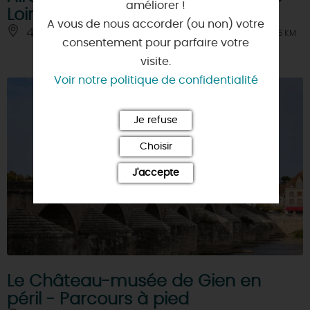
améliorer !
Loire et du site de Mantelot
A vous de nous accorder (ou non) votre
45360 - CHATILLON-SUR-LOIRE
À 7.5 KM
consentement pour parfaire votre
visite.
Voir notre politique de confidentialité
Je refuse
Choisir
J'accepte
Le Château-musée de Gien en
péril - Parcours à pied