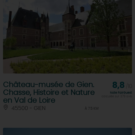
Château-musée de Gien.
8,8
/10
Chasse, Histoire et Nature
Note FairGuest
calculée sur 379 avis
en Val de Loire
45500 - GIEN
À 7.5 KM