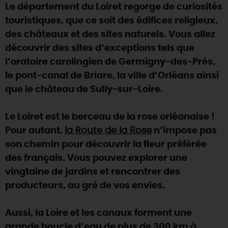
SE REPÉRER,
SE DÉPLACER
Le département du Loiret regorge de curiosités
Visites
gourmandes
et
créatives
Des vacances auprès des animaux 🐎
touristiques, que ce soit des édifices religieux,
Vins et
vignobles
TOUTES LES ACTIVITÉS
INFOS &
SERVICES
(re)Découvrir les coulisses de la Faïencerie de
des châteaux et des sites naturels. Vous allez
Chic,
une aire de pique-nique
Gien !
découvrir des sites d’exceptions tels que
Par ici les
guinguettes
RÉSERVER
MAINTENANT
Expérimenter
les parcours Baludik
🕵️
l’oratoire carolingien de Germigny-des-Prés,
Que rapporter du Loiret ?
le pont-canal de Briare, la ville d’Orléans ainsi
La Route des
Métiers d'Art
Une saison de festivals 🎉
que le château de Sully-sur-Loire.
TOUT L'ART DE VIVRE
Rendez-vous de la nature en 2026
Le Loiret est le berceau de la rose orléanaise !
Des sorties en famille dans le Loiret !
Pour autant,
la Route de la Rose
n’impose pas
Programme des animations "Loiret au fil de l'eau"
son chemin pour découvrir la fleur préférée
2026
des français. Vous pouvez explorer une
Où sortir ?
vingtaine de jardins et rencontrer des
producteurs, au gré de vos envies.
AUJOURD'HUI
Aussi, la Loire et les canaux forment une
grande boucle d’eau de plus de 300 km à