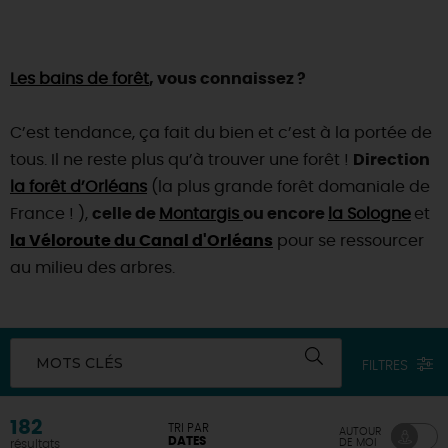
Les bains de forêt
, vous connaissez ?
C’est tendance, ça fait du bien et c’est à la portée de
tous. Il ne reste plus qu’à trouver une forêt !
Direction
la forêt d’Orléans
(la plus grande forêt domaniale de
France ! ),
celle de
Montargis
ou encore
la Sologne
et
la Véloroute du Canal d'Orléans
pour se ressourcer
au milieu des arbres.
MOTS CLÉS
FILTRES
182
TRI PAR
AUTOUR
DATES
DE MOI
résultats