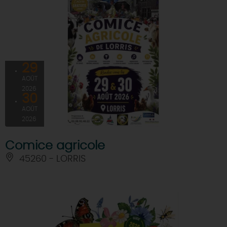
29
AOÛT
2026
30
AOÛT
2026
Comice agricole
45260 - LORRIS