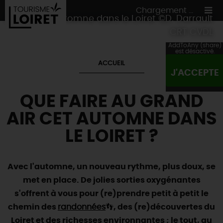
Chargement ...
Activités d'automne dans le Loiret ©D. Darrault
CRT CVDL
AddToAny (share)
est désactivé.
ACCUEIL
J'ACCEPTE
ON A TESTÉ
POUR VOUS
QUE FAIRE AU GRAND
HÉBERGEMENTS
VOS
ENVIES
AIR CET AUTOMNE DANS
CULTURE
HÉBERGEMENTS
LES INCONTOURNABLES
MADE IN LOIRET
LE LOIRET ?
INSOLITES
EN MODE
CIRCUITS
& BALADES
NATURE
RÉSERVER
MAINTENANT
Où manger
TOUS À
L'EAU !
Avec l'automne, un nouveau rythme, plus doux, se
VILLES & VILLAGES
Maîtres
restaurateurs
met en place. De jolies sorties oxygénantes
A NE PAS
RATER
EN MODE
NATURE
& AVENTURE
Nos
marchés
s'offrent à vous pour (re)prendre petit à petit le
Téléchargez le Guide de l'été 2026 🤽🌞
TOUTES LES VISITES
Artistes et Artisans d'Art
TOURISME &
HANDICAP
chemin des
randonnées
👣
, des (re)découvertes du
...ET
AUSSI
Avis de fraicheur ici pour éviter la chaleur 🥵
Nos
spécialités du terroir
et
producteurs
Loiret et des richesses environnantes ; le tout, au