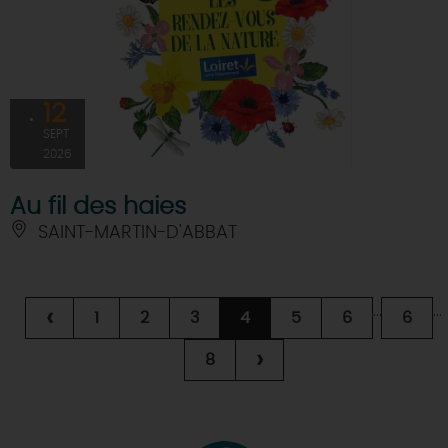
12
SEPT
2026
Au fil des haies
SAINT-MARTIN-D'ABBAT
...
...
‹
1
2
3
4
5
6
6
›
8