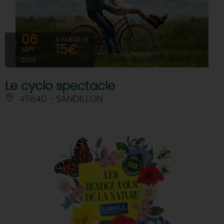
06
À PARTIR DE
15€
SEPT
2026
Le cyclo spectacle
45640 - SANDILLON