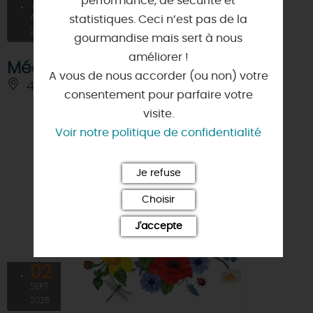
31
performance, de sécurité et
À PARTIR DE
10€
AOÛT
statistiques. Ceci n’est pas de la
2026
gourmandise mais sert à nous
améliorer !
Méditation en bord de Loire
A vous de nous accorder (ou non) votre
45110 - SIGLOY
consentement pour parfaire votre
visite.
Voir notre politique de confidentialité
Je refuse
Choisir
J'accepte
02
SEPT
2026