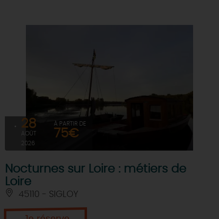
28
À PARTIR DE
75€
AOÛT
2026
Nocturnes sur Loire : métiers de
Loire
45110 - SIGLOY
Je réserve