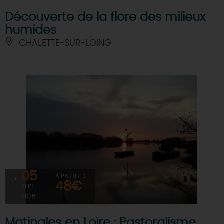
Découverte de la flore des milieux
humides
CHALETTE-SUR-LOING
05
À PARTIR DE
48€
SEPT
2026
Matinales en Loire : Pastoralisme