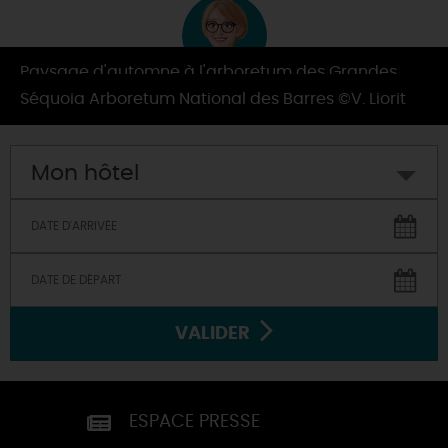
Paysage d'automne à l'arboretum des Grandes
Par
Pierre-Elise
Bruyères Ingrannes ©D. Compain
Séquoia Arboretum National des Barres ©V. Liorit
Mon hôtel
VALIDER
ESPACE PRESSE