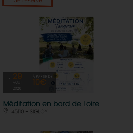
Je réserve
29
À PARTIR DE
10€
AOÛT
2026
Méditation en bord de Loire
45110 - SIGLOY