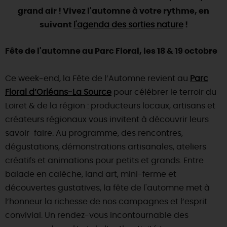
SE REPÉRER,
SE DÉPLACER
Visites
gourmandes
et
créatives
grand air ! Vivez l'automne à votre rythme, en
Des vacances auprès des animaux 🐎
Vins et
vignobles
TOUTES LES ACTIVITÉS
suivant
l'agenda des sorties nature
!
INFOS &
SERVICES
(re)Découvrir les coulisses de la Faïencerie de
Chic,
une aire de pique-nique
Gien !
Par ici les
guinguettes
Fête de l'automne au Parc Floral, les 18 & 19 octobre
RÉSERVER
MAINTENANT
Expérimenter
les parcours Baludik
🕵️
Que rapporter du Loiret ?
La Route des
Métiers d'Art
Ce week-end, la Fête de l’Automne revient au
Parc
Une saison de festivals 🎉
Floral d’Orléans-La Source
pour célébrer le terroir du
TOUT L'ART DE VIVRE
Rendez-vous de la nature en 2026
Loiret & de la région : producteurs locaux, artisans et
créateurs régionaux vous invitent à découvrir leurs
Des sorties en famille dans le Loiret !
savoir-faire. Au programme, des rencontres,
Programme des animations "Loiret au fil de l'eau"
dégustations, démonstrations artisanales, ateliers
2026
créatifs et animations pour petits et grands. Entre
Où sortir ?
balade en calèche, land art, mini-ferme et
découvertes gustatives, la fête de l'automne met à
l’honneur la richesse de nos campagnes et l’esprit
AUJOURD'HUI
convivial. Un rendez-vous incontournable des