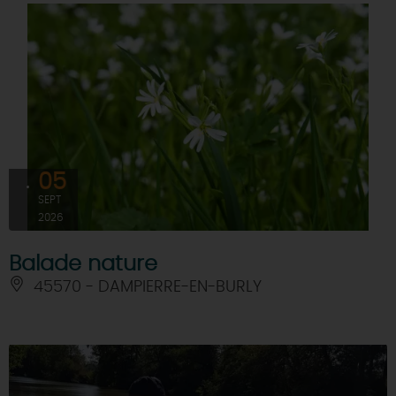
05
SEPT
2026
Balade nature
45570 - DAMPIERRE-EN-BURLY