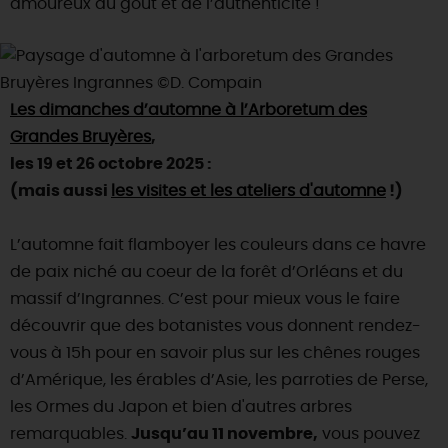
amoureux du goût et de l’authenticité !
DEMAIN
Les dimanches d’automne à l’Arboretum des
CE WEEK-END
Grandes Bruyères
,
les 19 et 26 octobre 2025 :
CETTE SEMAINE
(mais aussi
les visites et les ateliers d'automne
!)
L’automne fait flamboyer les couleurs dans ce havre
TOUT L'AGENDA
de paix niché au coeur de la forêt d’Orléans et du
massif d’Ingrannes. C’est pour mieux vous le faire
découvrir que des botanistes vous donnent rendez-
vous à 15h pour en savoir plus sur les chênes rouges
d’Amérique, les érables d’Asie, les parroties de Perse,
les Ormes du Japon et bien d'autres arbres
remarquables.
Jusqu’au 11 novembre,
vous pouvez