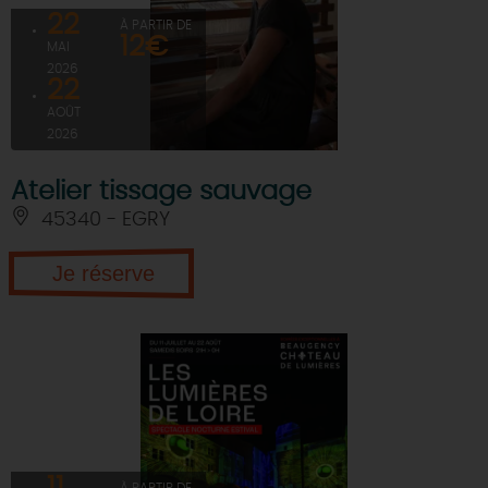
22
À PARTIR DE
12€
MAI
2026
22
AOÛT
2026
Atelier tissage sauvage
45340 - EGRY
Je réserve
11
À PARTIR DE