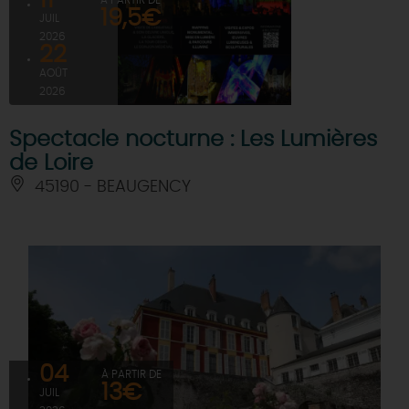
19,5€
JUIL
2026
22
AOÛT
2026
Spectacle nocturne : Les Lumières
de Loire
45190 - BEAUGENCY
04
À PARTIR DE
13€
JUIL