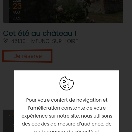
2026
23
AOÛT
2026
Cet été au château !
45130 - MEUNG-SUR-LOIRE
Je réserve
Pour votre confort de navigation et
l’amélioration constante de votre
06
À PARTIR DE
expérience sur notre site, nous utilisons
3€
JUIL
des cookies de mesure d’audience, de
2026
23
performance, de sécurité et