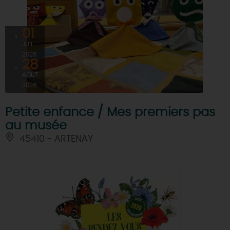
01
JUIL
2026
28
AOÛT
2026
Petite enfance / Mes premiers pas
au musée
45410 - ARTENAY