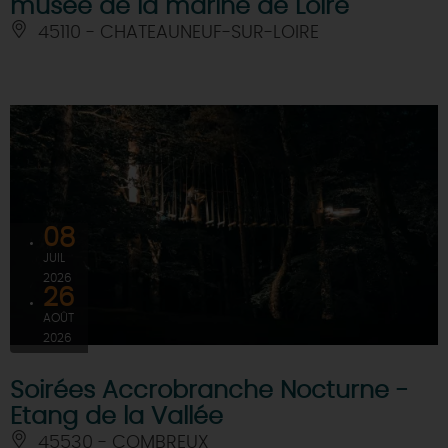
musée de la marine de Loire
45110 - CHATEAUNEUF-SUR-LOIRE
08
JUIL
2026
26
AOÛT
2026
Soirées Accrobranche Nocturne -
Etang de la Vallée
45530 - COMBREUX