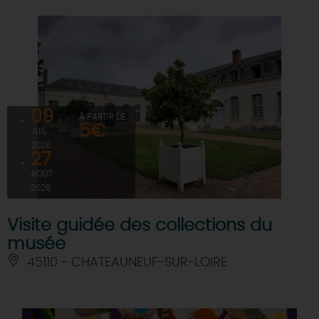
09
À PARTIR DE
5€
JUIL
2026
27
AOÛT
2026
Visite guidée des collections du
musée
45110 - CHATEAUNEUF-SUR-LOIRE