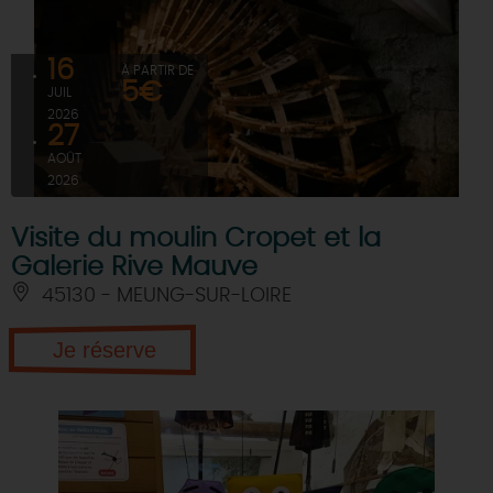
16
À PARTIR DE
5€
JUIL
2026
27
AOÛT
2026
Visite du moulin Cropet et la
Galerie Rive Mauve
45130 - MEUNG-SUR-LOIRE
Je réserve