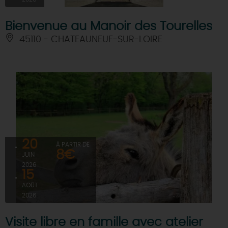
Bienvenue au Manoir des Tourelles
45110 - CHATEAUNEUF-SUR-LOIRE
20
À PARTIR DE
8€
JUIN
2026
15
AOÛT
2026
Visite libre en famille avec atelier