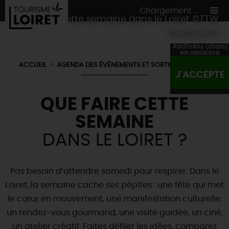
Chargement ...
Quoi faire cette semaine dans le Loiret ©TTW
Production
AddToAny (share)
est désactivé.
ACCUEIL
AGENDA DES ÉVÉNEMENTS ET SORTIES DU LOIRET
J'ACCEPTE
ON A TESTÉ
POUR VOUS
QUE FAIRE CETTE
HÉBERGEMENTS
VOS
ENVIES
SEMAINE
CULTURE
HÉBERGEMENTS
LES INCONTOURNABLES
MADE IN LOIRET
DANS LE LOIRET ?
INSOLITES
EN MODE
CIRCUITS
& BALADES
NATURE
RÉSERVER
MAINTENANT
Où manger
TOUS À
L'EAU !
Pas besoin d’attendre samedi pour respirer. Dans le
VILLES & VILLAGES
Maîtres
restaurateurs
Loiret, la semaine cache ses pépites : une fête qui met
A NE PAS
RATER
EN MODE
NATURE
& AVENTURE
Nos
marchés
le cœur en mouvement, une manifestation culturelle,
Téléchargez le Guide de l'été 2026 🤽🌞
TOUTES LES VISITES
Artistes et Artisans d'Art
TOURISME &
HANDICAP
un rendez-vous gourmand, une visite guidée, un ciné,
...ET
AUSSI
Avis de fraicheur ici pour éviter la chaleur 🥵
Nos
spécialités du terroir
et
producteurs
un atelier créatif. Faites défiler les idées, comparez