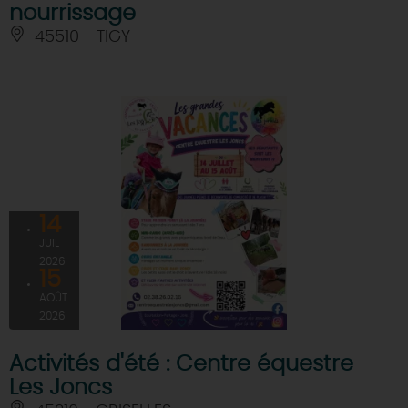
nourrissage
45510 - TIGY
14
JUIL
2026
15
AOÛT
2026
Activités d'été : Centre équestre
Les Joncs