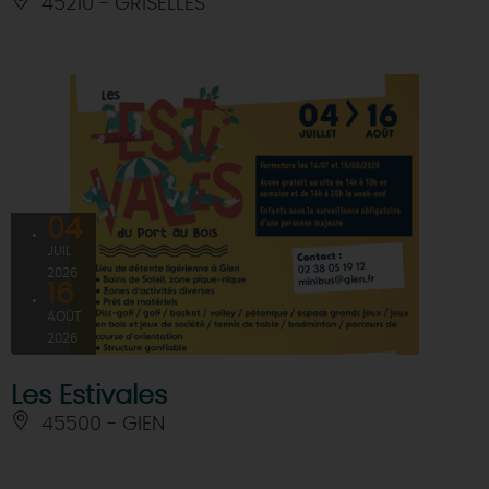
45210 - GRISELLES
04
JUIL
2026
16
AOÛT
2026
Les Estivales
45500 - GIEN