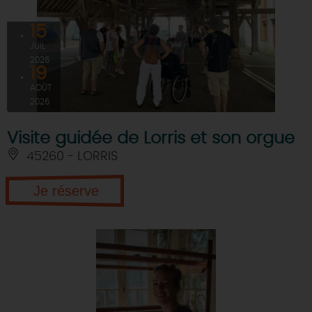
15
JUIL
2026
19
AOÛT
2026
Visite guidée de Lorris et son orgue
45260 - LORRIS
Je réserve