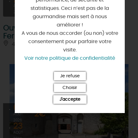
AOÛT
statistiques. Ceci n’est pas de la
2026
gourmandise mais sert à nous
améliorer !
Ouverture d'été - Piscine de
A vous de nous accorder (ou non) votre
Ferrières
consentement pour parfaire votre
45210 - FERRIERES-EN-GATINAIS
visite.
Voir notre politique de confidentialité
Je refuse
Choisir
J'accepte
08
À PARTIR DE
2€
AOÛT
2026
23
AOÛT