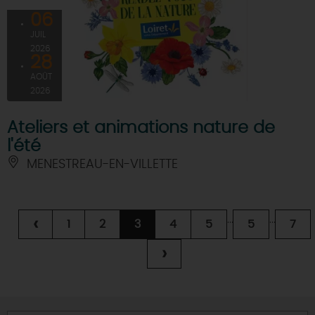
06
JUIL
2026
28
AOÛT
2026
Ateliers et animations nature de
l'été
MENESTREAU-EN-VILLETTE
...
...
‹
1
2
3
4
5
5
7
›