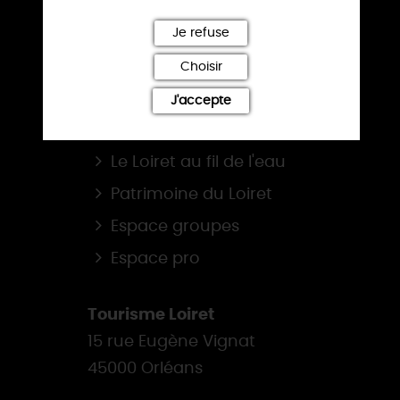
BROCHURES
Je refuse
NOS SITES
Choisir
La route de la Rose
J'accepte
Loiret, balades & randos
Le Loiret au fil de l'eau
Patrimoine du Loiret
Espace groupes
Espace pro
Tourisme Loiret
15 rue Eugène Vignat
45000 Orléans