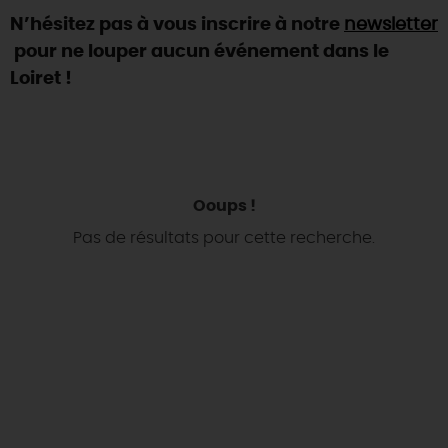
N’hésitez pas à vous inscrire à notre
newsletter
DEMAIN
pour ne louper aucun événement dans le
Loiret !
CE WEEK-END
CETTE SEMAINE
Ooups !
Pas de résultats pour cette recherche.
TOUT L'AGENDA