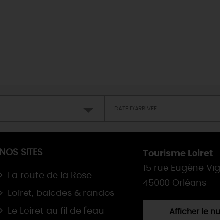
MAINTENAN
TOUTES LES VISITES
TOUTES LES ACTIVITÉS
NOS SITES
Tourisme Loiret
15 rue Eugène Vi
La route de la Rose
45000 Orléans
Loiret, balades & randos
Le Loiret au fil de l'eau
Afficher le 