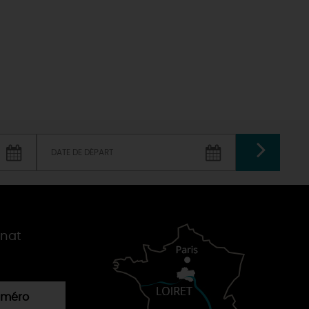
T
L'oratoire carolingien de Germigny-
des-Prés
Le Loiret, un département fleuri
VALIDER
gnat
numéro