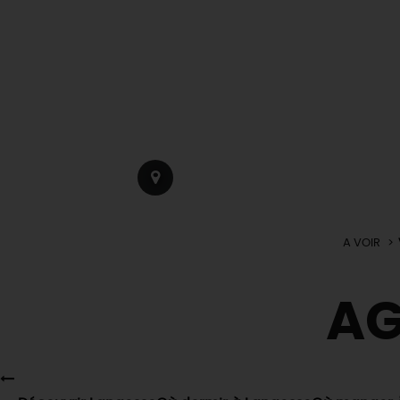
A VOIR
A
EN MODE
CIRCUITS
ON A TESTÉ