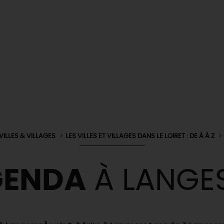
VILLES & VILLAGES
LES VILLES ET VILLAGES DANS LE LOIRET : DE À À Z
GENDA
À LANGE
& BALADES
TOUS À
L'EAU !
VOS
L