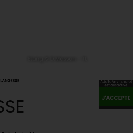
Etang © D.Masson - TL
LANGESSE
AddToAny (share)
est désactivé.
J'ACCEPTE
SSE
ES INCONTOURNABLES