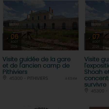
06
07
AOÛT
AOÛT
2026
2026
Visite guidée de la gare
Visite g
et de l'ancien camp de
l'exposit
Pithiviers
Shoah et
concentr
45300 - PITHIVIERS
À 6.5 KM
survivre
45300 - 
EN MODE
CIRCUITS
ON A TESTÉ
CULTURE
POUR VOUS
À pied