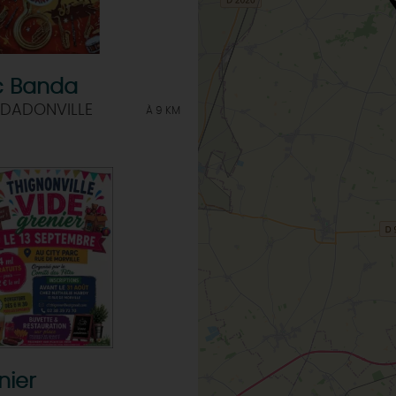
c Banda
 DADONVILLE
À 9 KM
nier