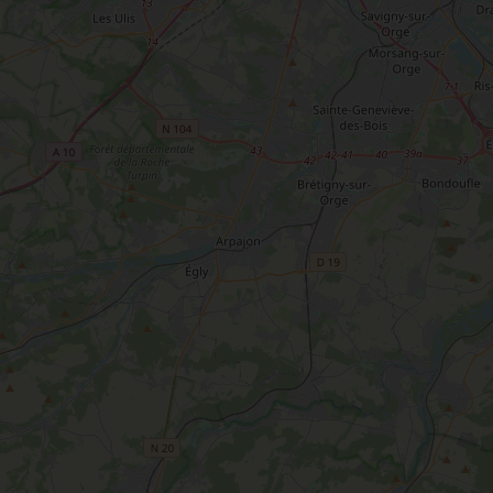
des-Prés
Le Loiret, un département fleuri