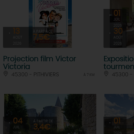
01
JUIL
2026
13
30
À PARTIR DE
7,5€
AOÛT
AOÛT
2026
2026
Projection film Victor
Expositi
Victoria
tourmen
45300 - PITHIVIERS
45300 - 
À 7 KM
04
01
À PARTIR DE
3,4€
JUIL
JUIL
2026
2026