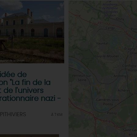
uidée de
ion "La fin de la
 de l'univers
ationnaire nazi -
PITHIVIERS
À 7 KM
& BALADES
TOUS À
L'EAU !
VOS
L
NATURE
ENVIES
M
En bateau