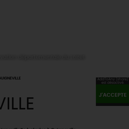
ervation départementale du Loiret
GUIGNEVILLE
AddToAny (share)
est désactivé.
J'ACCEPTE
ILLE