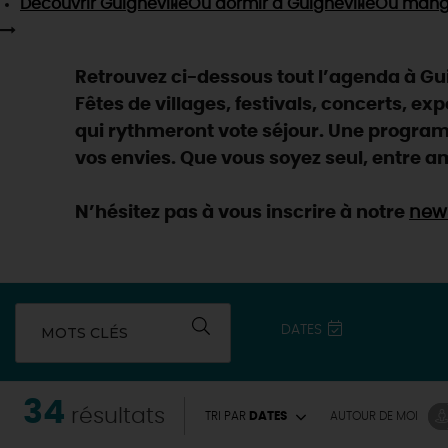
Découvrir
Guigneville
Où dormir
à Guigneville
Où mang
Retrouvez ci-dessous tout l’agenda à Guig
Fêtes de villages, festivals, concerts, ex
qui rythmeront vote séjour. Une programm
vos envies. Que vous soyez seul, entre am
N’hésitez pas à vous inscrire à notre
news
DATES
MOTS CLÉS
34
résultats
TRI PAR
DATES
AUTOUR
DE MOI