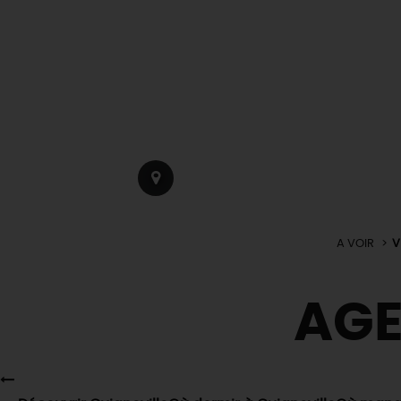
A VOIR
V
AG