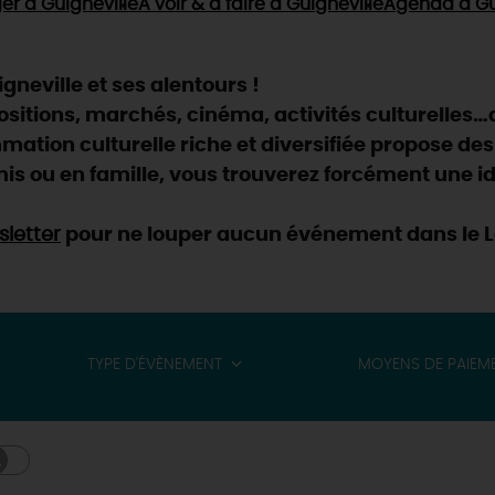
er
à Guigneville
À voir & à faire
à Guigneville
Agenda
à Gu
neville et ses alentours !
positions, marchés, cinéma, activités culturelles…
ation culturelle riche et diversifiée propose des
is ou en famille, vous trouverez forcément une id
letter
pour ne louper aucun événement dans le Lo
TYPE D'ÉVÈNEMENT
MOYENS DE PAIEM