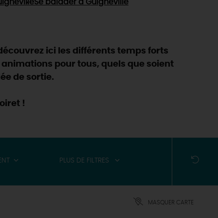
igneville
Se balader
à Guigneville
découvrez ici les différents temps forts
 animations pour tous, quels que soient
ée de sortie.
iret !
ENT
PLUS DE FILTRES
MASQUER CARTE