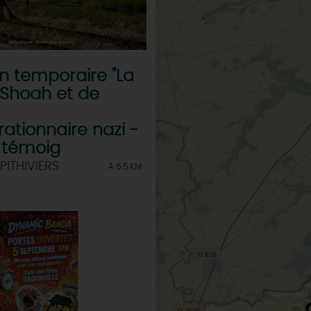
on temporaire "La
a Shoah et de
ationnaire nazi -
, témoig
PITHIVIERS
À 6.5 KM