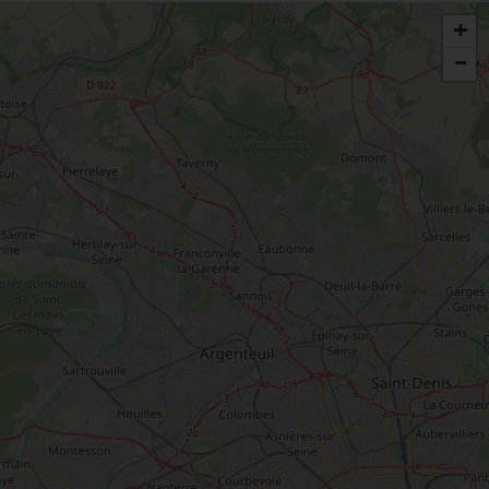
+
-
ES INCONTOURNABLES
ADE IN LOIRET