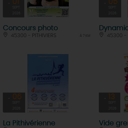
01
05
SEPT
SEPT
2026
2026
Concours photo
Dynami
45300 - PITHIVIERS
45300 -
À 7 KM
06
13
SEPT
SEPT
2026
2026
La Pithivérienne
Vide gre