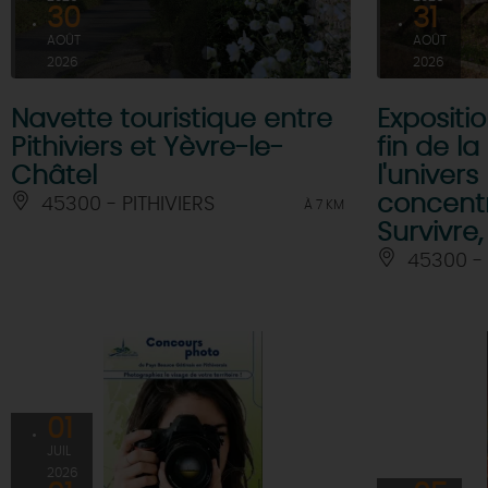
30
31
AOÛT
AOÛT
2026
2026
Navette touristique entre
Expositi
Pithiviers et Yèvre-le-
fin de l
Châtel
l'univers
concentr
45300 - PITHIVIERS
À 7 KM
Survivre
45300 - 
01
JUIL
2026