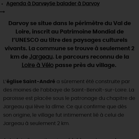
SE REPÉRER,
SE DÉPLACER
Agenda
à Darvoy
Se balader
à Darvoy
Visites
gourmandes
et
créatives
Des vacances auprès des animaux 🐎
Vins et
vignobles
TOUTES LES ACTIVITÉS
INFOS &
SERVICES
(re)Découvrir les coulisses de la Faïencerie de
Chic,
une aire de pique-nique
Darvoy se situe dans le périmètre du Val de
Gien !
Par ici les
guinguettes
Loire, inscrit au Patrimoine Mondial de
RÉSERVER
MAINTENANT
Expérimenter
les parcours Baludik
🕵️
Que rapporter du Loiret ?
l’UNESCO au titre des paysages culturels
La Route des
Métiers d'Art
vivants. La commune se trouve à seulement 2
Une saison de festivals 🎉
km de
Jargeau
. Le parcours reconnu de la
TOUT L'ART DE VIVRE
Rendez-vous de la nature en 2026
Loire à Vélo
passe près du village.
Des sorties en famille dans le Loiret !
L’
église Saint-André
a sûrement été construite par
Programme des animations "Loiret au fil de l'eau"
des moines de l’abbaye de Saint-Benoît-sur-Loire. La
2026
paroisse est placée sous le patronage du chapitre de
Où sortir ?
Jargeau qui lève la dîme. Ce qui confirme que dès
son origine, le village fut intimement lié à celui de
Jargeau à seulement 2 km.
AUJOURD'HUI