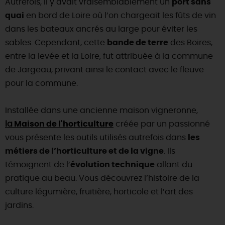
Autrefois, il y avait vraisemblablement un
port sans
quai
en bord de Loire où l’on chargeait les fûts de vin
DEMAIN
dans les bateaux ancrés au large pour éviter les
sables. Cependant, cette
bande de terre
des Boires,
CE WEEK-END
entre la levée et la Loire, fut attribuée à la commune
de Jargeau, privant ainsi le contact avec le fleuve
pour la commune.
CETTE SEMAINE
Installée dans une ancienne maison vigneronne,
la
Maison de l'horticulture
créée par un passionné
TOUT L'AGENDA
vous présente les outils utilisés autrefois dans
les
métiers de l’horticulture et de la vigne
. Ils
témoignent de l’
évolution technique
allant du
pratique au beau. Vous découvrez l’histoire de la
culture légumière, fruitière, horticole et l’art des
jardins.