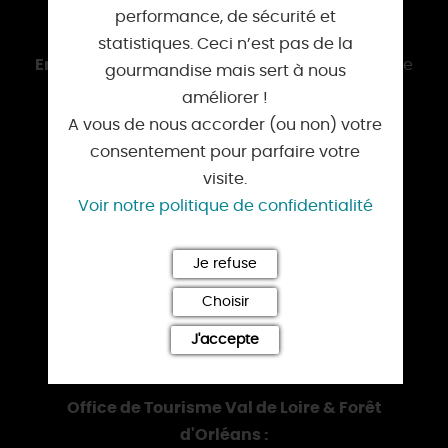
performance, de sécurité et
En voiture :
D 951
statistiques. Ceci n’est pas de la
En bus :
Cars
REMI
au départ de la gare routière
gourmandise mais sert à nous
d'Orléans et de Sully-sur-Loire
améliorer !
A vous de nous accorder (ou non) votre
consentement pour parfaire votre
INFORMATION :
visite.
Voir notre politique de confidentialité
Mairie :
27 Route d'Orléans
Je refuse
45150 Darvoy
02 38 59 71 71
Choisir
contact@darvoy.fr
J'accepte
darvoy.fr
Office de Tourisme Val de Loire & Forêt
d'Orléans :