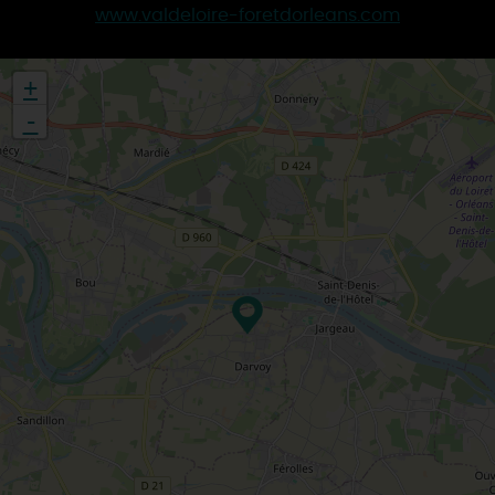
www.valdeloire-foretdorleans.com
+
-