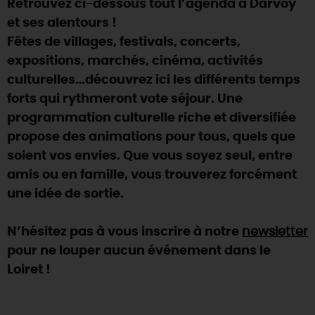
Retrouvez ci-dessous tout l’agenda à Darvoy
SE REPÉRER,
SE DÉPLACER
Visites
gourmandes
et
créatives
Des vacances auprès des animaux 🐎
et ses alentours !
Vins et
vignobles
TOUTES LES ACTIVITÉS
INFOS &
SERVICES
Fêtes de villages, festivals, concerts,
(re)Découvrir les coulisses de la Faïencerie de
Chic,
une aire de pique-nique
Gien !
expositions, marchés, cinéma, activités
Par ici les
guinguettes
RÉSERVER
MAINTENANT
culturelles…découvrez ici les différents temps
Expérimenter
les parcours Baludik
🕵️
Que rapporter du Loiret ?
forts qui rythmeront vote séjour. Une
La Route des
Métiers d'Art
Une saison de festivals 🎉
programmation culturelle riche et diversifiée
propose des animations pour tous, quels que
TOUT L'ART DE VIVRE
Rendez-vous de la nature en 2026
soient vos envies. Que vous soyez seul, entre
Des sorties en famille dans le Loiret !
amis ou en famille, vous trouverez forcément
une idée de sortie.
Programme des animations "Loiret au fil de l'eau"
2026
N’hésitez pas à vous inscrire à notre
newsletter
Où sortir ?
pour ne louper aucun événement dans le
Loiret !
AUJOURD'HUI