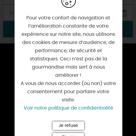
Pour votre confort de navigation et
l’amélioration constante de votre
VALIDER
expérience sur notre site, nous utilisons
des cookies de mesure d’audience, de
performance, de sécurité et
ESPACE PRESSE
statistiques. Ceci n’est pas de la
gourmandise mais sert à nous
TOURISME D’AFFAIRES
améliorer !
NOS OFFICES DE TOURISME
A vous de nous accorder (ou non) votre
consentement pour parfaire votre
BROCHURES
visite.
Voir notre politique de confidentialité
NOS SITES
La route de la Rose
Je refuse