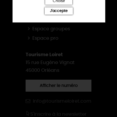
Loiret, balades & randos
Choisir
Le Loiret au fil de l'eau
J'accepte
Patrimoine du Loiret
Espace groupes
Espace pro
Tourisme Loiret
15 rue Eugène Vignat
45000 Orléans
Afficher le numéro
info@tourismeloiret.com
S'inscrire à la newsletter