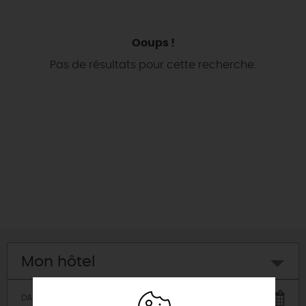
DEMAIN
Ooups !
Pas de résultats pour cette recherche.
CE WEEK-END
CETTE SEMAINE
TOUT L'AGENDA
Mon hôtel