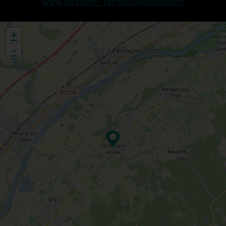
www.tourisme-terresduvaldeloire.fr
+
-