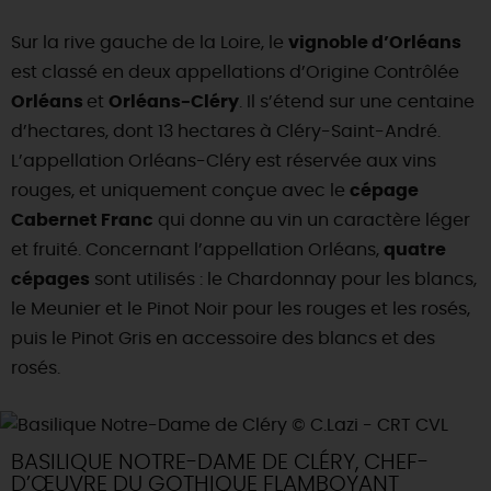
DEMAIN
Sur la rive gauche de la Loire, le
vignoble d’Orléans
est classé en deux appellations d’Origine Contrôlée
Orléans
et
Orléans-Cléry
. Il s’étend sur une centaine
CE WEEK-END
d’hectares, dont 13 hectares à Cléry-Saint-André.
L’appellation Orléans-Cléry est réservée aux vins
rouges, et uniquement conçue avec le
cépage
CETTE SEMAINE
Cabernet Franc
qui donne au vin un caractère léger
et fruité. Concernant l’appellation Orléans,
quatre
cépages
sont utilisés : le Chardonnay pour les blancs,
TOUT L'AGENDA
le Meunier et le Pinot Noir pour les rouges et les rosés,
puis le Pinot Gris en accessoire des blancs et des
rosés.
BASILIQUE NOTRE-DAME DE CLÉRY, CHEF-
D’ŒUVRE DU GOTHIQUE FLAMBOYANT