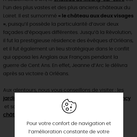
l’un des plus vastes et des plus anciens châteaux du
Loiret. Il est surnommé
« le château aux deux visages
»
, puisqu’il possède la particularité d’avoir deux
façades d’époques différentes. Jusqu’à la Révolution,
il fut la prestigieuse résidence des évêques d’Orléans,
et il fut également un lieu stratégique dans le conflit
qui opposa les Anglais aux Français pendant la
guerre de Cent Ans. En effet, Jeanne d’Arc le délivra
après sa victoire à Orléans.
Aux alentours, nous vous conseillons de visiter : les
jardins de Roquelin
, la cité médiévale de
Beaugency
et son
château
, le
parc Floral de la Source
et le
château de Chambord
.
Pour votre confort de navigation et
l’amélioration constante de votre