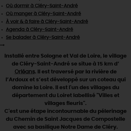
SE REPÉRER,
SE DÉPLACER
Visites
gourmandes
et
créatives
Où dormir
à Cléry-Saint-André
Des vacances auprès des animaux 🐎
Vins et
vignobles
TOUTES LES ACTIVITÉS
Où manger
à Cléry-Saint-André
INFOS &
SERVICES
(re)Découvrir les coulisses de la Faïencerie de
Chic,
une aire de pique-nique
À voir & à faire
à Cléry-Saint-André
Gien !
Par ici les
guinguettes
Agenda
à Cléry-Saint-André
RÉSERVER
MAINTENANT
Expérimenter
les parcours Baludik
🕵️
Que rapporter du Loiret ?
Se balader
à Cléry-Saint-André
La Route des
Métiers d'Art
Une saison de festivals 🎉
Installé entre Sologne et Val de Loire, le village
TOUT L'ART DE VIVRE
Rendez-vous de la nature en 2026
de Cléry-Saint-André se situe à 15 km d’
Des sorties en famille dans le Loiret !
Orléans
. Il est traversé par la rivière de
l’Ardoux et s’est développé sur un coteau qui
Programme des animations "Loiret au fil de l'eau"
2026
domine la Loire. Il est l'un des villages du
département du Loiret labellisé "Villes et
Où sortir ?
villages fleuris".
C'est une étape incontournable du pélerinage
du Chemin de Saint Jacques de Compostelle
AUJOURD'HUI
avec sa basilique Notre Dame de Cléry.