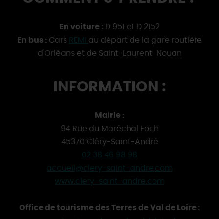
En voiture :
D 951 et D 2152
En bus :
Cars
REMI
au départ de la gare routière
d'Orléans et de Saint-Laurent-Nouan
INFORMATION :
Mairie :
94 Rue du Maréchal Foch
45370 Cléry-Saint-André
02 38 46 98 98
accueil@clery-saint-andre.com
www.clery-saint-andre.com
Office de tourisme des Terres de Val de Loire :