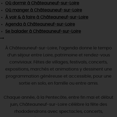
SE REPÉRER,
SE DÉPLACER
Où dormir
à Châteauneuf-sur-Loire
Visites
gourmandes
et
créatives
Des vacances auprès des animaux 🐎
Où manger
à Châteauneuf-sur-Loire
Vins et
vignobles
TOUTES LES ACTIVITÉS
INFOS &
SERVICES
(re)Découvrir les coulisses de la Faïencerie de
À voir & à faire
à Châteauneuf-sur-Loire
Chic,
une aire de pique-nique
Gien !
Agenda
à Châteauneuf-sur-Loire
Par ici les
guinguettes
RÉSERVER
MAINTENANT
Expérimenter
les parcours Baludik
🕵️
Se balader
à Châteauneuf-sur-Loire
Que rapporter du Loiret ?
La Route des
Métiers d'Art
Une saison de festivals 🎉
À Châteauneuf-sur-Loire, l’agenda donne le tempo
TOUT L'ART DE VIVRE
Rendez-vous de la nature en 2026
d’un séjour entre Loire, patrimoine et rendez-vous
conviviaux. Fêtes de villages, festivals, concerts,
Des sorties en famille dans le Loiret !
expositions, marchés et animations y dessinent une
Programme des animations "Loiret au fil de l'eau"
programmation généreuse et accessible, pour une
2026
sortie en solo, en famille ou entre amis.
Où sortir ?
Chaque année, à la Pentecôte, entre fin mai et début
juin, Châteauneuf-sur-Loire célèbre la fête des
AUJOURD'HUI
rhododendrons avec spectacles, concerts,