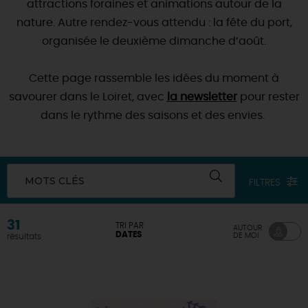
attractions foraines et animations autour de la
nature. Autre rendez-vous attendu : la fête du port,
DEMAIN
organisée le deuxième dimanche d’août.
CE WEEK-END
Cette page rassemble les idées du moment à
savourer dans le Loiret, avec
la newsletter
pour rester
dans le rythme des saisons et des envies.
CETTE SEMAINE
MOTS CLÉS
TOUT L'AGENDA
FILTRES
31
TRI PAR
AUTOUR
DATES
DE MOI
résultats