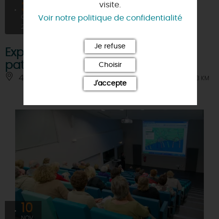
31
visite.
OCT
Voir notre politique de confidentialité
2026
Je refuse
Exposition : Savoirs de Loire, un
patrimoine vivant
Choisir
45110 - CHATEAUNEUF-SUR-LOIRE
À 0.3 KM
J'accepte
10
NOV