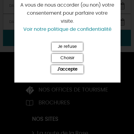
A vous de nous accorder (ou non) votre
consentement pour parfaire votre
visite.
Voir notre politique de confidentialité
VALIDER
Je refuse
Choisir
ESPACE PRESSE
J'accepte
TOURISME D’AFFAIRES
NOS OFFICES DE TOURISME
BROCHURES
NOS SITES
La route de la Rose