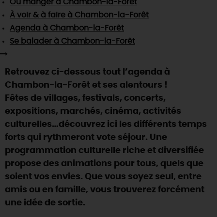
Où manger
à Chambon-la-Forêt
SE REPÉRER,
SE DÉPLACER
Visites
gourmandes
et
créatives
Des vacances auprès des animaux 🐎
À voir & à faire
à Chambon-la-Forêt
Vins et
vignobles
TOUTES LES ACTIVITÉS
INFOS &
SERVICES
Agenda
à Chambon-la-Forêt
(re)Découvrir les coulisses de la Faïencerie de
Chic,
une aire de pique-nique
Gien !
Se balader
à Chambon-la-Forêt
Par ici les
guinguettes
RÉSERVER
MAINTENANT
Expérimenter
les parcours Baludik
🕵️
Que rapporter du Loiret ?
Retrouvez ci-dessous tout l’agenda à
La Route des
Métiers d'Art
Une saison de festivals 🎉
Chambon-la-Forêt et ses alentours !
TOUT L'ART DE VIVRE
Fêtes de villages, festivals, concerts,
Rendez-vous de la nature en 2026
expositions, marchés, cinéma, activités
Des sorties en famille dans le Loiret !
culturelles…découvrez ici les différents temps
Programme des animations "Loiret au fil de l'eau"
forts qui rythmeront vote séjour. Une
2026
programmation culturelle riche et diversifiée
Où sortir ?
propose des animations pour tous, quels que
soient vos envies. Que vous soyez seul, entre
amis ou en famille, vous trouverez forcément
AUJOURD'HUI
une idée de sortie.