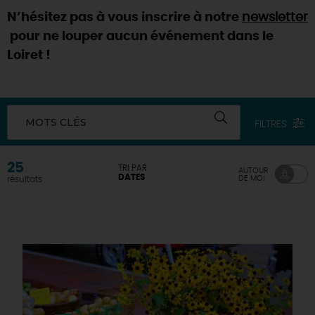
N’hésitez pas à vous inscrire à notre
newsletter
DEMAIN
pour ne louper aucun événement dans le
Loiret !
CE WEEK-END
MOTS CLÉS
FILTRES
CETTE SEMAINE
25
TRI PAR
AUTOUR
DATES
DE MOI
résultats
TOUT L'AGENDA