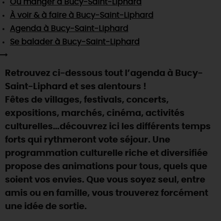
Où manger
à Bucy-Saint-Liphard
SE REPÉRER,
SE DÉPLACER
Visites
gourmandes
et
créatives
Des vacances auprès des animaux 🐎
À voir & à faire
à Bucy-Saint-Liphard
Vins et
vignobles
TOUTES LES ACTIVITÉS
INFOS &
SERVICES
Agenda
à Bucy-Saint-Liphard
(re)Découvrir les coulisses de la Faïencerie de
Chic,
une aire de pique-nique
Gien !
Se balader
à Bucy-Saint-Liphard
Par ici les
guinguettes
RÉSERVER
MAINTENANT
Expérimenter
les parcours Baludik
🕵️
Que rapporter du Loiret ?
Retrouvez ci-dessous tout l’agenda à Bucy-
La Route des
Métiers d'Art
Une saison de festivals 🎉
Saint-Liphard et ses alentours !
TOUT L'ART DE VIVRE
Fêtes de villages, festivals, concerts,
Rendez-vous de la nature en 2026
expositions, marchés, cinéma, activités
Des sorties en famille dans le Loiret !
culturelles…découvrez ici les différents temps
Programme des animations "Loiret au fil de l'eau"
forts qui rythmeront vote séjour. Une
2026
programmation culturelle riche et diversifiée
Où sortir ?
propose des animations pour tous, quels que
soient vos envies. Que vous soyez seul, entre
amis ou en famille, vous trouverez forcément
AUJOURD'HUI
une idée de sortie.