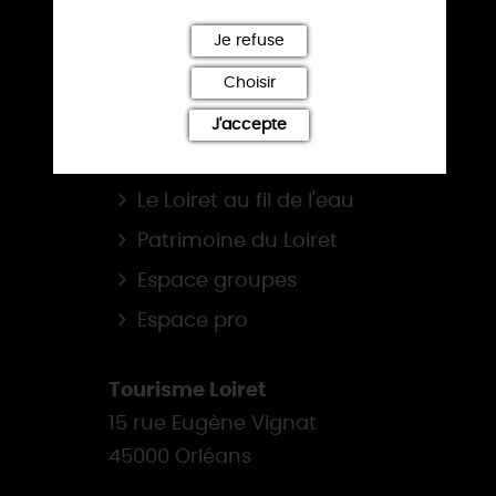
BROCHURES
Je refuse
NOS SITES
Choisir
La route de la Rose
J'accepte
Loiret, balades & randos
Le Loiret au fil de l'eau
Patrimoine du Loiret
Espace groupes
Espace pro
Tourisme Loiret
15 rue Eugène Vignat
45000 Orléans