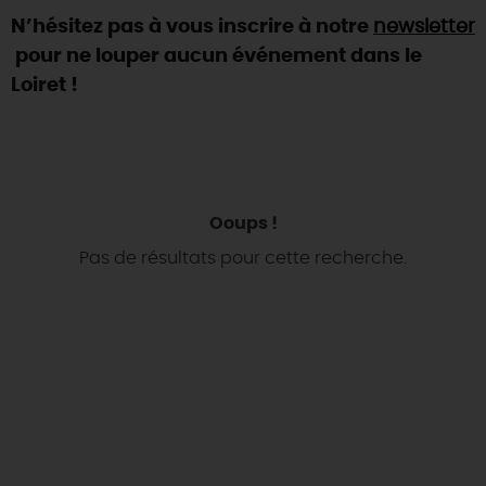
N’hésitez pas à vous inscrire à notre
newsletter
DEMAIN
pour ne louper aucun événement dans le
Loiret !
CE WEEK-END
CETTE SEMAINE
Ooups !
Pas de résultats pour cette recherche.
TOUT L'AGENDA