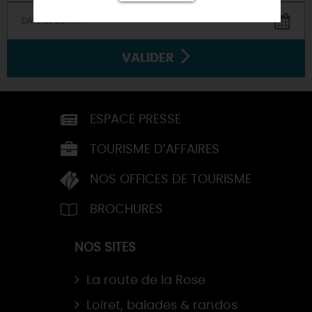
VALIDER
ESPACE PRESSE
TOURISME D’AFFAIRES
NOS OFFICES DE TOURISME
BROCHURES
NOS SITES
La route de la Rose
Loiret, balades & randos