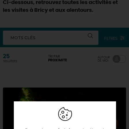
Ci-dessous, retrouvez toutes les activités et
les visites à Bricy et aux alentours.
MOTS CLÉS
FILTRES
25
TRI PAR
AUTOUR
PROXIMITÉ
DE MOI
résultats