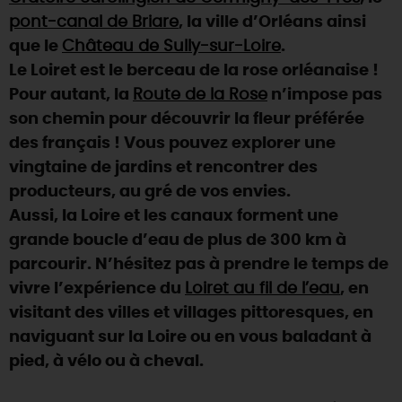
pont-canal de Briare
, la ville d’Orléans ainsi
DEMAIN
que le
Château de Sully-sur-Loire
.
Le Loiret est le berceau de la rose orléanaise !
Pour autant, la
Route de la Rose
n’impose pas
CE WEEK-END
son chemin pour découvrir la fleur préférée
des français ! Vous pouvez explorer une
CETTE SEMAINE
vingtaine de jardins et rencontrer des
producteurs, au gré de vos envies.
Aussi, la Loire et les canaux forment une
TOUT L'AGENDA
grande boucle d’eau de plus de 300 km à
parcourir. N’hésitez pas à prendre le temps de
vivre l’expérience du
Loiret au fil de l’eau
, en
visitant des villes et villages pittoresques, en
naviguant sur la Loire ou en vous baladant à
pied, à vélo ou à cheval.