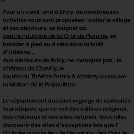
SE REPÉRER,
SE DÉPLACER
Visites
gourmandes
et
créatives
Des vacances auprès des animaux 🐎
Pour un week-end à Bricy, de nombreuses
Vins et
vignobles
TOUTES LES ACTIVITÉS
INFOS &
SERVICES
(re)Découvrir les coulisses de la Faïencerie de
activités vous sont proposées : visiter le village
Chic,
une aire de pique-nique
Gien !
et ses alentours, se baigner au
Par ici les
guinguettes
RÉSERVER
MAINTENANT
Expérimenter
les parcours Baludik
🕵️
centre nautique de La Grande Planche
, se
Que rapporter du Loiret ?
balader à pied ou à vélo dans la forêt
La Route des
Métiers d'Art
Une saison de festivals 🎉
d’Orléans...
TOUT L'ART DE VIVRE
Aux alentours de Bricy, ne manquez pas : le
Rendez-vous de la nature en 2026
château de Chevilly
, le
Des sorties en famille dans le Loiret !
Musée du Théâtre Forain à Artenay
ou encore
Programme des animations "Loiret au fil de l'eau"
la
Maison de la Polyculture
.
2026
Où sortir ?
Le département du Loiret regorge de curiosités
touristiques, que ce soit des édifices religieux,
des châteaux et des sites naturels. Vous allez
AUJOURD'HUI
découvrir des sites d’exceptions tels que l’
Oratoire carolingien de Germigny-des-Prés
, le