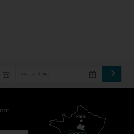
Sacré patrimoine religieux
T
L'oratoire carolingien de Germigny-
des-Prés
Le Loiret, un département fleuri
VALIDER
gnat