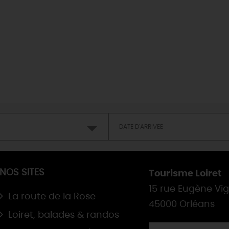
Où sortir ?
INSOLITES
MAINTENAN
TOUTES LES VISITES
TOUTES LES ACTIVITÉS
NOS SITES
Tourisme Loiret
15 rue Eugène Vi
La route de la Rose
45000 Orléans
Loiret, balades & randos