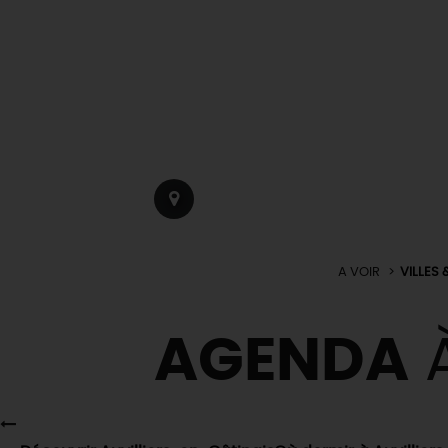
A VOIR
VILLES 
AGENDA
À
EN MODE
CIRCUITS