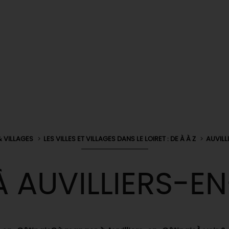
& VILLAGES
LES VILLES ET VILLAGES DANS LE LOIRET : DE À À Z
AUVILL
 AUVILLIERS-E
& BALADES
TOUS À
L'EAU !