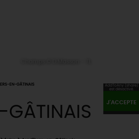
Champs © D.Masson - TL
IERS-EN-GÂTINAIS
AddToAny (share)
est désactivé.
J'ACCEPTE
N-GÂTINAIS