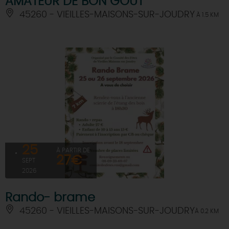
AMATEUR DE BON GOUT
45260 - VIEILLES-MAISONS-SUR-JOUDRY
À 1.5 KM
25
À PARTIR DE
27€
SEPT
2026
Rando- brame
45260 - VIEILLES-MAISONS-SUR-JOUDRY
À 0.2 KM