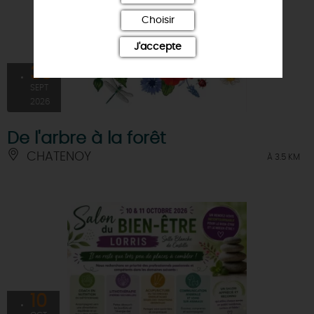
Choisir
J'accepte
30
SEPT
2026
De l'arbre à la forêt
CHATENOY
À 3.5 KM
10