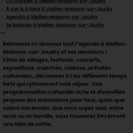
Où manger
à Vieilles-Maisons-sur-Joudry
SE REPÉRER,
SE DÉPLACER
Visites
gourmandes
et
créatives
Des vacances auprès des animaux 🐎
À voir & à faire
à Vieilles-Maisons-sur-Joudry
Vins et
vignobles
TOUTES LES ACTIVITÉS
INFOS &
SERVICES
Agenda
à Vieilles-Maisons-sur-Joudry
(re)Découvrir les coulisses de la Faïencerie de
Chic,
une aire de pique-nique
Gien !
Se balader
à Vieilles-Maisons-sur-Joudry
Par ici les
guinguettes
RÉSERVER
MAINTENANT
Expérimenter
les parcours Baludik
🕵️
Que rapporter du Loiret ?
Retrouvez ci-dessous tout l’agenda à Vieilles-
La Route des
Métiers d'Art
Une saison de festivals 🎉
Maisons-sur-Joudry et ses alentours !
TOUT L'ART DE VIVRE
Fêtes de villages, festivals, concerts,
Rendez-vous de la nature en 2026
expositions, marchés, cinéma, activités
Des sorties en famille dans le Loiret !
culturelles…découvrez ici les différents temps
Programme des animations "Loiret au fil de l'eau"
forts qui rythmeront vote séjour. Une
2026
programmation culturelle riche et diversifiée
Où sortir ?
propose des animations pour tous, quels que
soient vos envies. Que vous soyez seul, entre
amis ou en famille, vous trouverez forcément
AUJOURD'HUI
une idée de sortie.