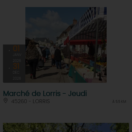
01
JANV
2026
31
DÉC
2026
Marché de Lorris - Jeudi
45260 - LORRIS
À 5.5 KM