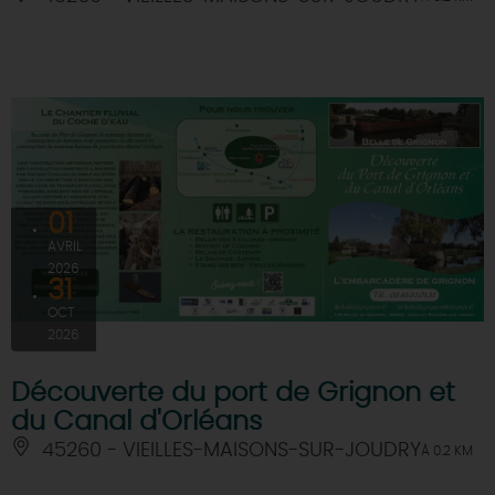
01
AVRIL
2026
31
OCT
2026
Découverte du port de Grignon et
du Canal d'Orléans
45260 - VIEILLES-MAISONS-SUR-JOUDRY
À 0.2 KM