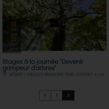
01
JANV
2026
31
DÉC
2026
Stages à la journée "Devenir
grimpeur d'arbres"
45260 - VIEILLES-MAISONS-SUR-JOUDRY
À 2 KM
‹
1
2