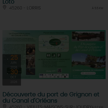
Loto
45260 - LORRIS
À 5.5 KM
25
JUIN
2026
30
OCT
2026
Découverte du port de Grignon et
du Canal d'Orléans
45260 - VIEILLES-MAISONS-SUR-JOUDRY
À 0.2 KM