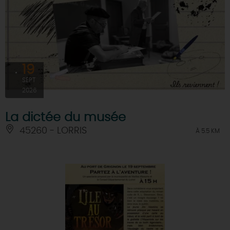
19
SEPT
2026
La dictée du musée
45260 - LORRIS
À 5.5 KM