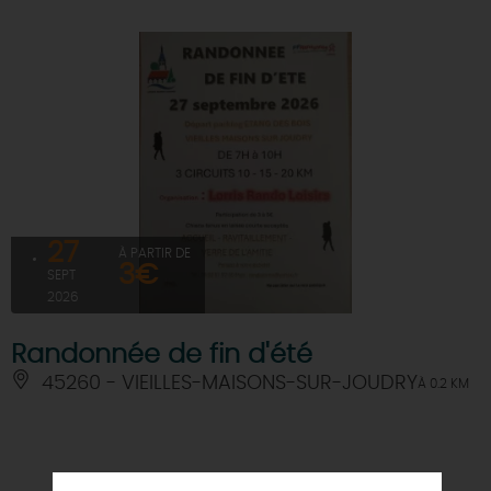
27
À PARTIR DE
3€
SEPT
2026
Randonnée de fin d'été
45260 - VIEILLES-MAISONS-SUR-JOUDRY
À 0.2 KM