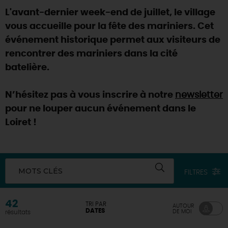
L'avant-dernier week-end de juillet, le village
DEMAIN
vous accueille pour la fête des mariniers. Cet
événement historique permet aux visiteurs de
rencontrer des mariniers dans la cité
CE WEEK-END
batelière.
CETTE SEMAINE
N’hésitez pas à vous inscrire à notre
newsletter
pour ne louper aucun événement dans le
Loiret !
TOUT L'AGENDA
MOTS CLÉS
FILTRES
42
TRI PAR
AUTOUR
DATES
DE MOI
résultats