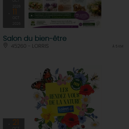
OCT
2026
11
OCT
2026
Salon du bien-être
45260 - LORRIS
À 5 KM
21
OCT