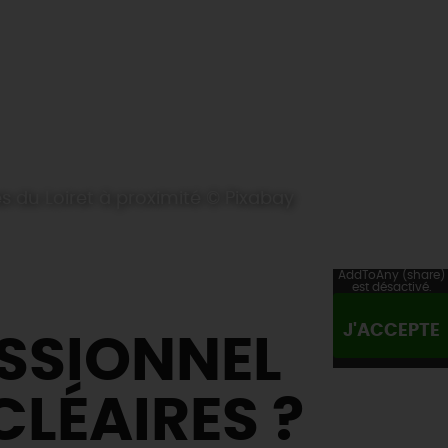
s du Loiret à proximité © Pixabay
AddToAny (share)
est désactivé.
J'ACCEPTE
SSIONNEL
LÉAIRES ?