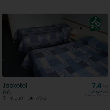
Jackotel
7,4
/10
Note FairGuest
calculée sur 1807 avis
45000 - ORLEANS