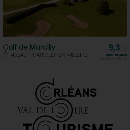
Golf de Marcilly
9,3
/10
45240 - MARCILLY-EN-VILLETTE
Note FairGuest
calculée sur 58 avis