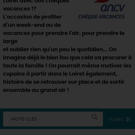
Loiret avec nos chèques
SE REPÉRER,
SE DÉPLACER
Visites
gourmandes
et
créatives
Des vacances auprès des animaux 🐎
vacances !?
Vins et
vignobles
TOUTES LES ACTIVITÉS
L'occasion de profiter
INFOS &
SERVICES
(re)Découvrir les coulisses de la Faïencerie de
Chic,
une aire de pique-nique
Gien !
d'un week-end ou de
Par ici les
guinguettes
RÉSERVER
MAINTENANT
vacances pour prendre l'air, pour prendre le
Expérimenter
les parcours Baludik
🕵️
Que rapporter du Loiret ?
large
La Route des
Métiers d'Art
Une saison de festivals 🎉
et oublier rien qu'un peu le quotidien... On
imagine déjà le bien fou que cela va procurer à
TOUT L'ART DE VIVRE
Rendez-vous de la nature en 2026
toute la famille ! On pourrait même motiver les
Des sorties en famille dans le Loiret !
copains à partir dans le Loiret également,
histoire de se retrouver sur place et de sortir
Programme des animations "Loiret au fil de l'eau"
2026
ensemble au grand air !
Où sortir ?
MOTS CLÉS
FILTRES
AUJOURD'HUI