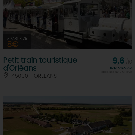
À PARTIR DE
8€
Petit train touristique
9,6
/10
d'Orléans
Note FairGuest
calculée sur 269 avis
45000 - ORLEANS