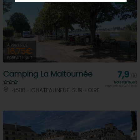
À PARTIR DE
16,75€
FORFAIT 1 NUIT
Camping La Maltournée
7,9
/10
Note FairGuest
calculée sur 466 avis
45110 - CHATEAUNEUF-SUR-LOIRE