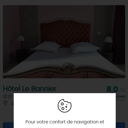
Hôtel Le Bannier
8,0
/10
Note FairGuest
calculée sur 171 avis
45000 - ORLEANS
Pour votre confort de navigation et