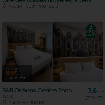
Gîte des Basses Bruyères, 9 pers
45530 - SURY-AUX-BOIS
À PARTIR DE
65€
CHAMBRE DOUBLE
B&B Orléans Centre Foch
7,6
/10
Note FairGuest
calculée sur 3031 avis
45000 - ORLEANS