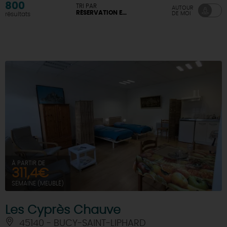
800
TRI PAR
AUTOUR
RÉSERVATION EN LIGNE DISPONIBLE
DE MOI
résultats
DEMAIN
CE WEEK-END
CETTE SEMAINE
TOUT L'AGENDA
À PARTIR DE
311,4€
SEMAINE (MEUBLÉ)
Les Cyprès Chauve
45140 - BUCY-SAINT-LIPHARD