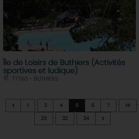
Île de Loisirs de Buthiers (Activités
sportives et ludique)
77760 - BUTHIERS
...
...
..
‹
1
3
4
5
6
7
14
...
...
›
23
32
34