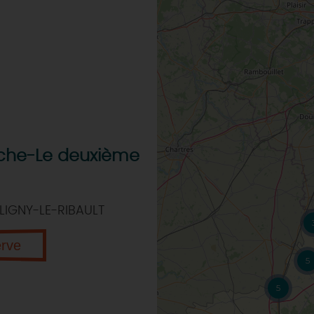
eche-Le deuxième
LIGNY-LE-RIBAULT
erve
5
5