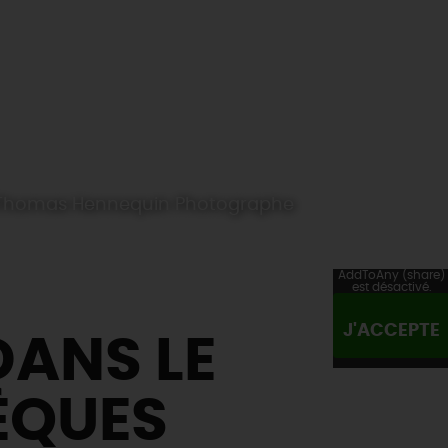
V ©Thomas Hennequin Photographe
AddToAny (share)
est désactivé.
J'ACCEPTE
DANS LE
ÈQUES