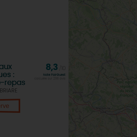
aux
8,3
/10
ues :
Note FairGuest
calculée sur 296 avis
e-repas
BRIARE
erve