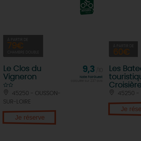
À PARTIR DE
79€
À PARTIR DE
60€
CHAMBRE DOUBLE
Le Clos du
9,3
Les Bate
/10
Vigneron
touristiq
Note FairGuest
calculée sur 237 avis
Croisièr
45250 - OUSSON-
45250 - 
SUR-LOIRE
Je rés
Je réserve