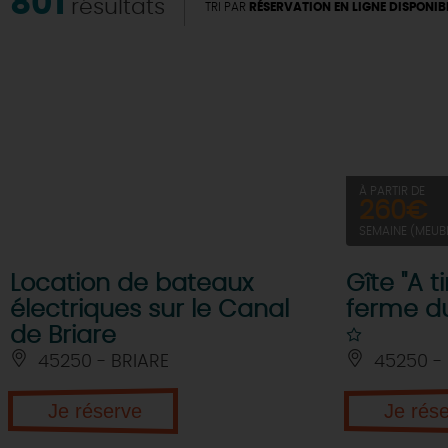
801
résultats
TRI PAR
RÉSERVATION EN LIGNE DISPONIB
À PARTIR DE
260€
SEMAINE (MEUB
Location de bateaux
Gîte "A t
électriques sur le Canal
ferme d
de Briare
45250 - BRIARE
45250 - 
Je réserve
Je rés