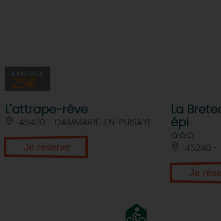
À PARTIR DE
25€
L'attrape-rêve
La Bret
épi
45420 - DAMMARIE-EN-PUISAYE
Je réserve
45240 - 
Je rés