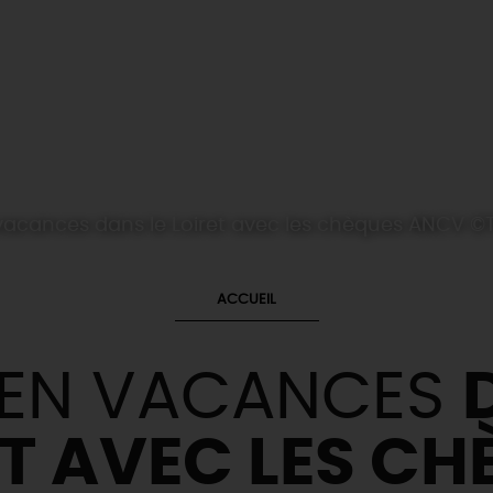
n vacances dans le Loiret avec les chèques ANC
ACCUEIL
 EN VACANCES
ET AVEC LES CH