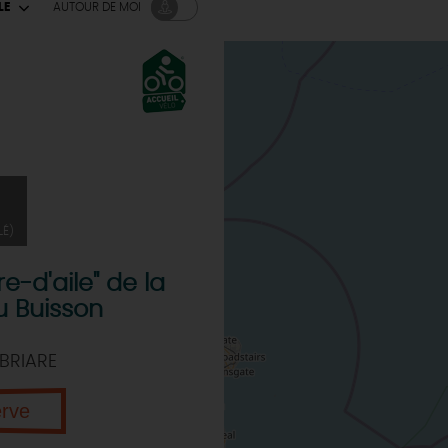
LE
AUTOUR
DE MOI
LÉ)
ire-d'aile" de la
u Buisson
BRIARE
erve