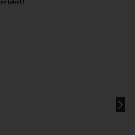
on Loiret !
La Beauce
éatives
Le Gâtinais
Sacré patrimoine religieux
T
L'oratoire carolingien de Germigny-
des-Prés
Le Loiret, un département fleuri