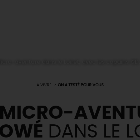
icro-aventure dans le Loiret, avec les copains ©D.
A VIVRE
ON A TESTÉ POUR VOUS
MICRO-AVENT
LOWÉ
DANS LE L