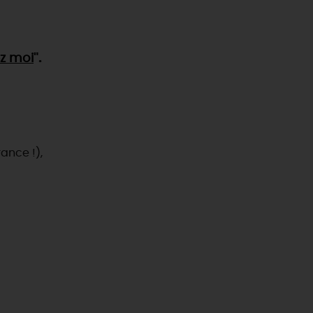
z moi
".
ance !),