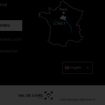
gnat
numéro
loiret.com
newsletter
English
Chinese
une marque déposée ©