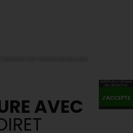
 Darrault CRT Centre Val de Loire
AddToAny (share)
est désactivé.
J'ACCEPTE
URE AVEC
OIRET