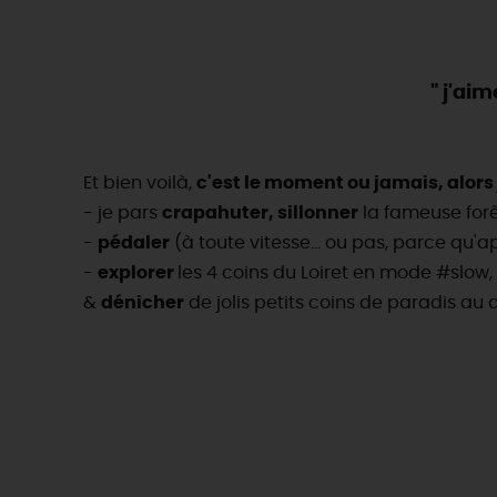
" j'aim
Et bien voilà,
c'est le moment ou jamais, alors 
- je pars
crapahuter, sillonner
la fameuse forê
-
pédaler
(à toute vitesse... ou pas, parce qu'a
-
explorer
les 4 coins du Loiret en mode #slow
&
dénicher
de jolis petits coins de paradis au