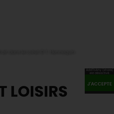
air dans le Loiret © T. Hennequin
AddToAny (share)
est désactivé.
J'ACCEPTE
T LOISIRS