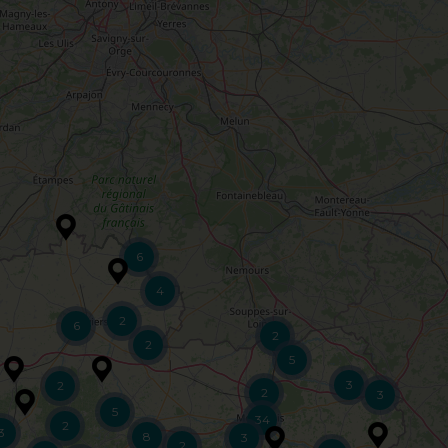
6
4
2
6
2
2
5
3
2
2
3
5
34
2
3
8
3
2