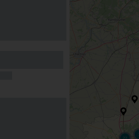
and Spa
8,8
/10
 BRAY-
Note FairGuest
calculée sur 61 avis
AN
erve
22