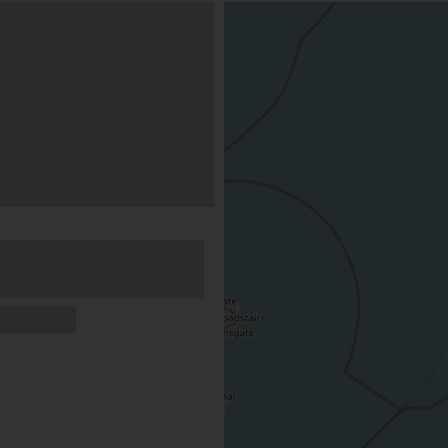
game au
de la Bussière
LA BUSSIERE
erve