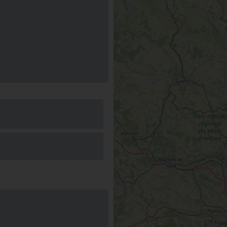
erve
e survie avec
des Forêts
NIBELLE
erve