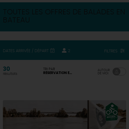
DEMAIN
TOUTES LES OFFRES DE BALADES EN
BATEAU
CE WEEK-END
DATES ARRIVÉE / DÉPART
2
FILTRES
CETTE SEMAINE
30
TRI PAR
AUTOUR
RÉSERVATION EN LIGNE DISPONIBLE
DE MOI
résultats
TOUT L'AGENDA