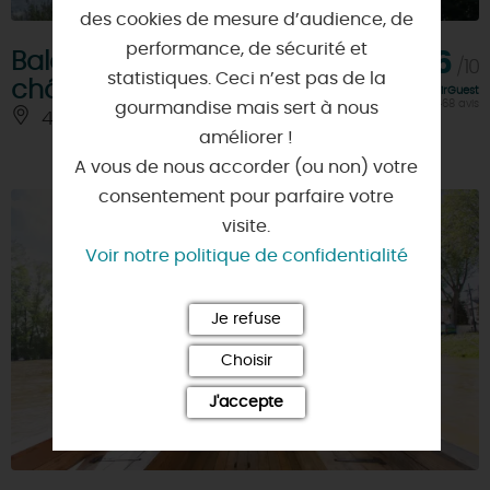
des cookies de mesure d’audience, de
performance, de sécurité et
Balade en barque au
8,6
/10
statistiques. Ceci n’est pas de la
château de la Bussière
Note FairGuest
calculée sur 468 avis
gourmandise mais sert à nous
45230 - LA BUSSIERE
améliorer !
A vous de nous accorder (ou non) votre
consentement pour parfaire votre
visite.
Voir notre politique de confidentialité
Je refuse
Choisir
J'accepte