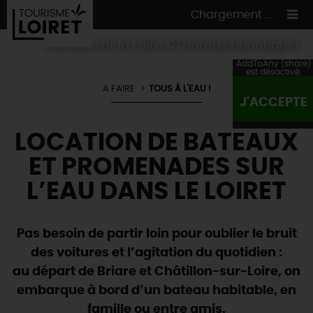
Chargement ...
Bateau sur la Loire ©Thomas Hennequin
AddToAny (share)
est désactivé.
A FAIRE
TOUS À L'EAU !
J'ACCEPTE
ON A TESTÉ
POUR VOUS
LOCATION DE BATEAUX
HÉBERGEMENTS
VOS
ENVIES
ET PROMENADES SUR
CULTURE
HÉBERGEMENTS
LES INCONTOURNABLES
MADE IN LOIRET
L’EAU DANS LE LOIRET
INSOLITES
EN MODE
CIRCUITS
& BALADES
NATURE
RÉSERVER
MAINTENANT
Où manger
TOUS À
L'EAU !
Pas besoin de partir loin pour oublier le bruit
VILLES & VILLAGES
Maîtres
restaurateurs
des voitures et l’agitation du quotidien :
A NE PAS
RATER
EN MODE
NATURE
& AVENTURE
Nos
marchés
au départ de Briare et Châtillon-sur-Loire, on
Téléchargez le Guide de l'été 2026 🤽🌞
TOUTES LES VISITES
Artistes et Artisans d'Art
TOURISME &
HANDICAP
embarque à bord d’un bateau habitable, en
...ET
AUSSI
Avis de fraicheur ici pour éviter la chaleur 🥵
Nos
spécialités du terroir
et
producteurs
famille ou entre amis.