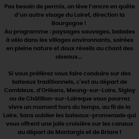
SE REPÉRER,
SE DÉPLACER
Visites
gourmandes
et
créatives
Pas besoin de permis, on lève l’ancre en quête
Des vacances auprès des animaux 🐎
Vins et
vignobles
TOUTES LES ACTIVITÉS
d’un autre visage du Loiret, direction la
INFOS &
SERVICES
(re)Découvrir les coulisses de la Faïencerie de
Chic,
une aire de pique-nique
Bourgogne !
Gien !
Par ici les
guinguettes
Au programme : paysages sauvages, balades
RÉSERVER
MAINTENANT
Expérimenter
les parcours Baludik
🕵️
Que rapporter du Loiret ?
à vélo dans les villages environnants, soirées
La Route des
Métiers d'Art
en pleine nature et doux réveils au chant des
Une saison de festivals 🎉
oiseaux…
TOUT L'ART DE VIVRE
Rendez-vous de la nature en 2026
Si vous préférez vous faire conduire sur des
Des sorties en famille dans le Loiret !
bateaux traditionnels, c'est au départ de
Programme des animations "Loiret au fil de l'eau"
Combleux, d'Orléans, Meung-sur-Loire, Sigloy
2026
ou de Châtillon-sur-Loireque vous pourrez
Où sortir ?
vivre un moment hors du temps, au fil de la
Loire. Sans oublier les bateaux-promenade qui
vous offrent une jolie croisière sur les canaux
AUJOURD'HUI
au départ de Montargis et de Briare !