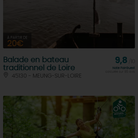
À PARTIR DE
20€
Balade en bateau
9,8
/10
traditionnel de Loire
Note FairGuest
calculée sur 85 avis
45130 - MEUNG-SUR-LOIRE