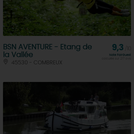
BSN AVENTURE - Etang de
9,3
/10
la Vallée
Note FairGuest
calculée sur 217 avis
45530 - COMBREUX