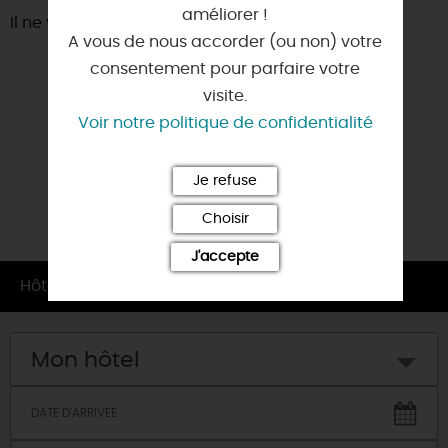
améliorer !
Il ne vous reste plus qu'à remplir votre panier !
A vous de nous accorder (ou non) votre
consentement pour parfaire votre
visite.
Voir notre politique de confidentialité
Je refuse
Choisir
J'accepte
Par
Cécile
Location de vélos
Hôtel central de Montargis
Mon hôtel