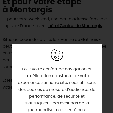
Et pour votre étape
à Montargis
Et pour votre week-end, une petite adresse familiale,
Logis de France, avec l'
hôtel Central de Montargis
.
Situé au coeur de la ville, la « Venise du Gâtinais »
peut être fière de ses 131 ponts et passerelles ! Lovée
entre le canal de Briare et le Vernisson, cette jolie
petite ville de la Vallée du Loing mérite bien son
surnom, un des « plus beaux détours de France ».
Pour votre confort de navigation et
l’amélioration constante de votre
Et les bonnes tables bien sûr, clé de la réussite de
expérience sur notre site, nous utilisons
votre séjour, avec
notre sélection ici
.
des cookies de mesure d’audience, de
performance, de sécurité et
statistiques. Ceci n’est pas de la
gourmandise mais sert à nous