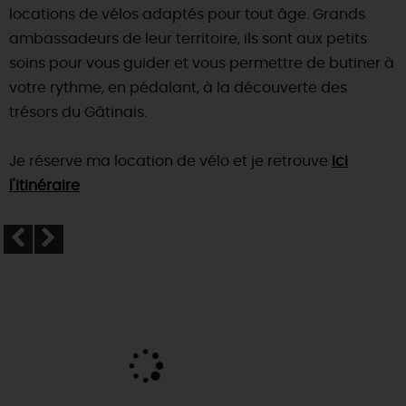
locations de vélos adaptés pour tout âge. Grands
DEMAIN
ambassadeurs de leur territoire, ils sont aux petits
soins pour vous guider et vous permettre de butiner à
votre rythme, en pédalant, à la découverte des
CE WEEK-END
trésors du Gâtinais.
Je réserve ma location de vélo et je retrouve
ici
CETTE SEMAINE
l'itinéraire
TOUT L'AGENDA