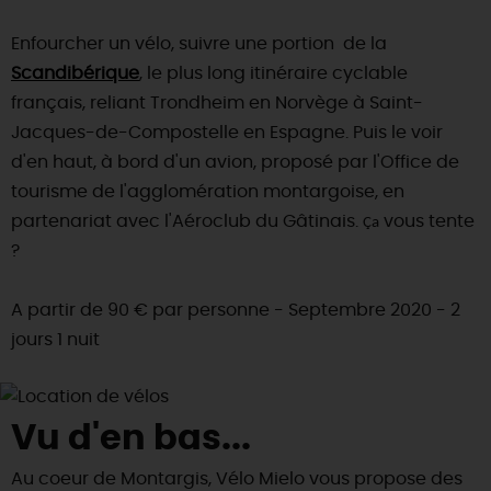
SE REPÉRER,
SE DÉPLACER
Visites
gourmandes
et
créatives
Des vacances auprès des animaux 🐎
Enfourcher un vélo, suivre une portion de la
Vins et
vignobles
TOUTES LES ACTIVITÉS
INFOS &
SERVICES
(re)Découvrir les coulisses de la Faïencerie de
Scandibérique
, le plus long itinéraire cyclable
Chic,
une aire de pique-nique
Gien !
français, reliant Trondheim en Norvège à Saint-
Par ici les
guinguettes
RÉSERVER
MAINTENANT
Expérimenter
les parcours Baludik
🕵️
Jacques-de-Compostelle en Espagne. Puis le voir
Que rapporter du Loiret ?
d'en haut, à bord d'un avion, proposé par l'Office de
La Route des
Métiers d'Art
Une saison de festivals 🎉
tourisme de l'agglomération montargoise, en
TOUT L'ART DE VIVRE
partenariat avec l'Aéroclub du Gâtinais.
Rendez-vous de la nature en 2026
vous tente
Ça
?
Des sorties en famille dans le Loiret !
Programme des animations "Loiret au fil de l'eau"
A partir de 90 € par personne - Septembre 2020 - 2
2026
jours 1 nuit
Où sortir ?
Vu d'en bas...
AUJOURD'HUI
Au coeur de Montargis, Vélo Mielo vous propose des