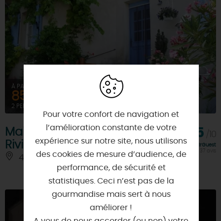
À PARTIR DE
85€
2 PERSONNES
Pour votre confort de navigation et
l’amélioration constante de votre
Maison d'Hôtes de La
9,5
/10
expérience sur notre site, nous utilisons
Rivière
Note FairGuest
calculée sur 37 avis
des cookies de mesure d’audience, de
45490 - SCEAUX-DU-GÂTINAIS
performance, de sécurité et
statistiques. Ceci n’est pas de la
gourmandise mais sert à nous
améliorer !