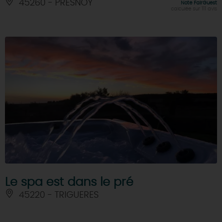
45260 - PRESNOY
Note FairGuest
calculée sur 111 avis
Le spa est dans le pré
45220 - TRIGUERES