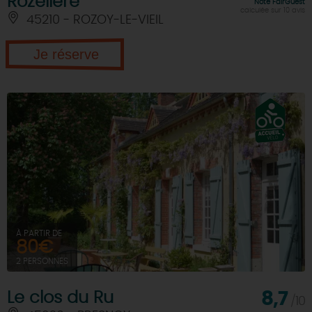
Rozelière
Note FairGuest
calculée sur 10 avis
45210 - ROZOY-LE-VIEIL
DEMAIN
Je réserve
CE WEEK-END
CETTE SEMAINE
TOUT L'AGENDA
À PARTIR DE
80€
2 PERSONNES
Le clos du Ru
8,7
/10