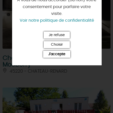
A vous de nous accorder (ou non) votre
consentement pour parfaire votre
visite.
Voir notre politique de confidentialité
Je refuse
Choisir
J'accepte
Chambre d'Hôtes Le Clos de
Mocberry
45220 - CHATEAU-RENARD