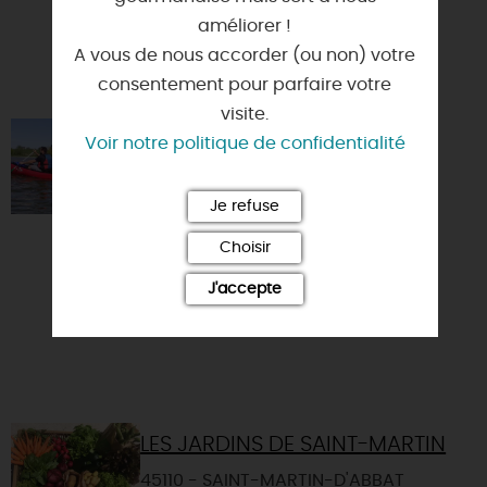
l'itinéraire cyclo-t...
améliorer !
A vous de nous accorder (ou non) votre
consentement pour parfaire votre
visite.
SULLY CANOË KAYAK
Voir notre politique de confidentialité
45600 - SULLY-SUR-LOIRE
Je refuse
Venez profiter de randonnées en
canoë, kayak, stand-up paddle.
Choisir
Plusieurs parcours au choix sur la
J'accepte
Loire (10.20 ou 30km)....
LES JARDINS DE SAINT-MARTIN
45110 - SAINT-MARTIN-D'ABBAT