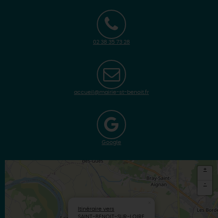
02 38 35 73 28
accueil@mairie-st-benoit.fr
Google
+
-
×
Itinéraire vers
SAINT-BENOIT-SUR-LOIRE