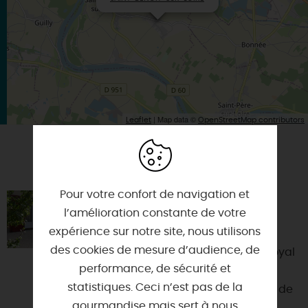
| Map data ©
Leaflet
OpenStreetMap contributors
VOUS AIMEREZ AUSSI
Pour votre confort de navigation et
LA GRANGE DE LA MOTTE
l’amélioration constante de votre
45600 - SAINT-PERE-SUR-LOIRE
expérience sur notre site, nous utilisons
des cookies de mesure d’audience, de
Charmant gîte proche du fleuve royal
performance, de sécurité et
et au calme, à 1 km du château de
statistiques. Ceci n’est pas de la
Sully-sur-Loire, des commerces et de
gourmandise mais sert à nous