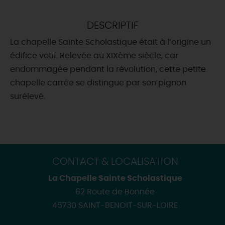
DEMAIN
DESCRIPTIF
La chapelle Sainte Scholastique était à l’origine un
CE WEEK-END
édifice votif. Relevée au XIXème siècle, car
endommagée pendant la révolution, cette petite
chapelle carrée se distingue par son pignon
CETTE SEMAINE
surélevé.
TOUT L'AGENDA
CONTACT & LOCALISATION
La Chapelle Sainte Scholastique
62 Route de Bonnée
45730 SAINT-BENOIT-SUR-LOIRE