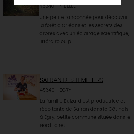
45340 - NIBELLE
Une petite randonnée pour découvrir
la forêt d'Orléans et les secrets des
arbres avec un éclairage scientifique,
littéraire ou p...
SAFRAN DES TEMPLIERS
45340 - EGRY
La famille Buizard est productrice et
récoltante de Safran dans le Gâtinais
à Egry, petite commune située dans le
Nord Loiret. ...