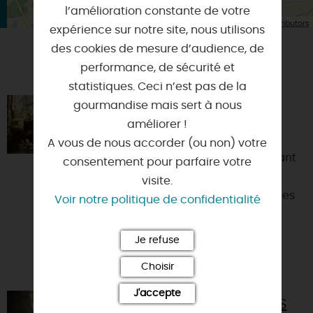
l’amélioration constante de votre
| Map data ©
Leaflet
OpenStreetMap contributors
expérience sur notre site, nous utilisons
des cookies de mesure d’audience, de
performance, de sécurité et
VOUS AIMEREZ AUSSI
statistiques. Ceci n’est pas de la
gourmandise mais sert à nous
PARENTHÈSE TINY HOUSE
améliorer !
45340 - CHAMBON-LA-FORET
A vous de nous accorder (ou non) votre
Parenthèse est un lieu unique mêlant
consentement pour parfaire votre
nature et créativité. Dans la forêt
visite.
d’Orléans, ressourcez-vous dans des
Voir notre politique de confidentialité
tiny houses durable...
Je refuse
Choisir
J'accepte
RENCONTRE AVEC LES ARBRES