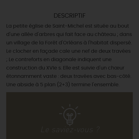
DEMAIN
DESCRIPTIF
La petite église de Saint-Michel est située au bout
CE WEEK-END
d'une allée d'arbres qui fait face au château ; dans
un village de la Forêt d'Orléans à l'habitat dispersé.
Le clocher en façade cale une nef de deux travées
CETTE SEMAINE
; Le contreforts en diagonale indiquent une
construction du XVIe s. Elle est suivie d'un chœur
étonnamment vaste : deux travées avec bas-côté.
TOUT L'AGENDA
Une abside à 5 plan (2+3) termine l'ensemble.
Le saviez-vous ?