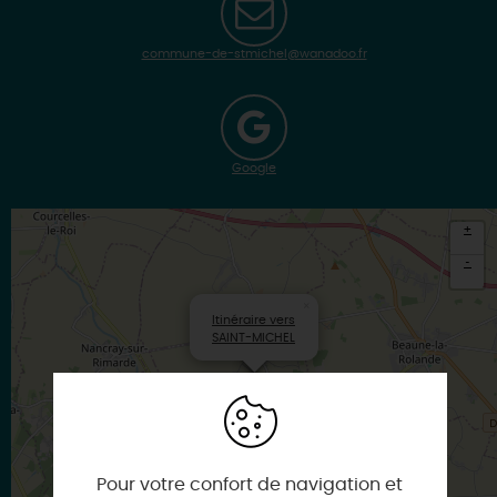
commune-de-stmichel@wanadoo.fr
Google
+
-
×
Itinéraire vers
SAINT-MICHEL
Pour votre confort de navigation et