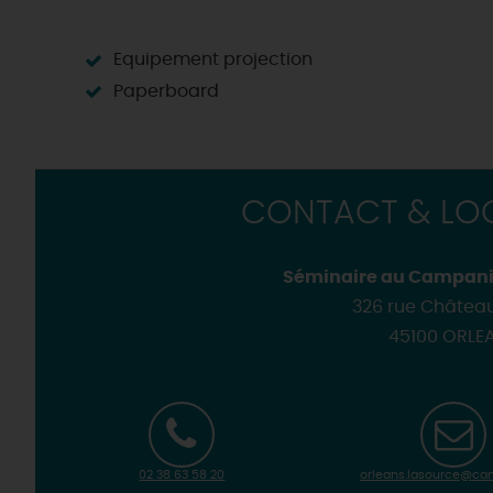
Loir'Etape, pour visiter l
H
Equipement projection
Paperboard
CONTACT & LOC
Séminaire au Campani
326 rue Châtea
45100 ORLE
02 38 63 58 20
orleans.lasource@cam