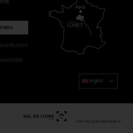
gnat
numéro
loiret.com
newsletter
English
Chinese
une marque déposée ©