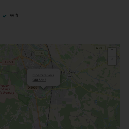
La Beauce
éatives
Le Gâtinais
Sacré patrimoine religieux
Wifi
T
L'oratoire carolingien de Germigny-
des-Prés
Le Loiret, un département fleuri
+
-
×
Itinéraire vers
ORLEANS