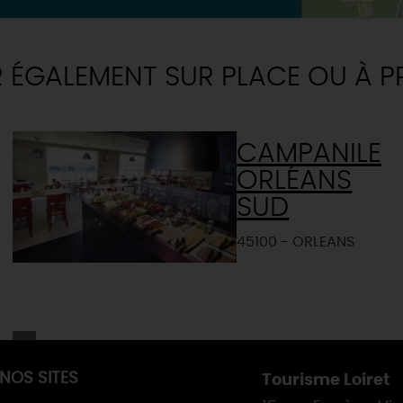
R ÉGALEMENT SUR PLACE OU À P
CAMPANILE
ORLÉANS
SUD
45100 - ORLEANS
NOS SITES
Tourisme Loiret