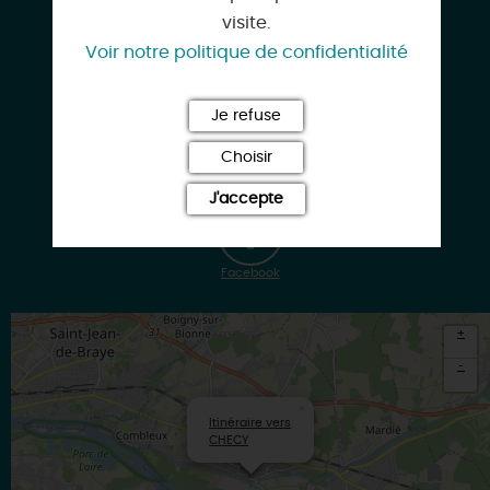
visite.
restaurantleweekend@gmail.com
Voir notre politique de confidentialité
Je refuse
Choisir
www.restaurant-leweekend.com
J'accepte
Facebook
+
-
×
Itinéraire vers
CHECY