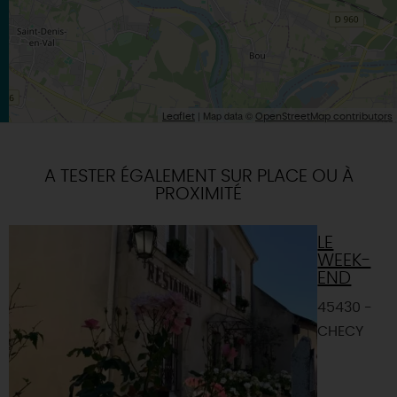
| Map data ©
Leaflet
OpenStreetMap contributors
A TESTER ÉGALEMENT SUR PLACE OU À
PROXIMITÉ
LE
WEEK-
END
45430 -
CHECY