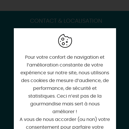
CONTACT & LOCALISATION
Le Week-End
1 place du Cloître
45430 CHECY
Pour votre confort de navigation et
l’amélioration constante de votre
expérience sur notre site, nous utilisons
des cookies de mesure d’audience, de
02 38 86 84 93
performance, de sécurité et
statistiques. Ceci n’est pas de la
gourmandise mais sert à nous
améliorer !
06 62 33 44 08
A vous de nous accorder (ou non) votre
consentement pour parfaire votre