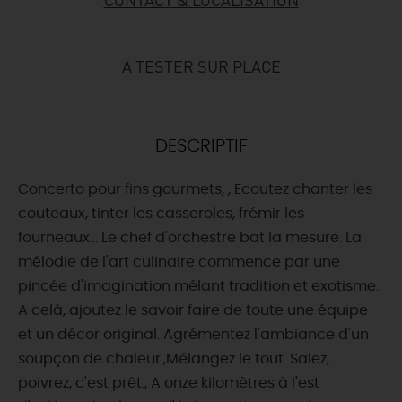
DEMAIN
A TESTER SUR PLACE
CE WEEK-END
DESCRIPTIF
CETTE SEMAINE
Concerto pour fins gourmets, , Ecoutez chanter les
couteaux, tinter les casseroles, frémir les
fourneaux... Le chef d'orchestre bat la mesure. La
TOUT L'AGENDA
mélodie de l'art culinaire commence par une
pincée d'imagination mélant tradition et exotisme.
A celà, ajoutez le savoir faire de toute une équipe
et un décor original. Agrémentez l'ambiance d'un
soupçon de chaleur.,Mélangez le tout. Salez,
poivrez, c'est prêt., A onze kilomètres à l'est