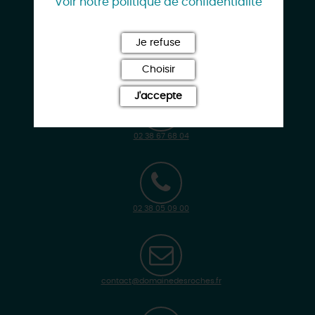
Voir notre politique de confidentialité
Le Domaine des Roches
2, rue de la Plaine
Je refuse
45250 BRIARE
Choisir
J'accepte
02 38 67 68 04
02 38 05 09 00
contact@domainedesroches.fr