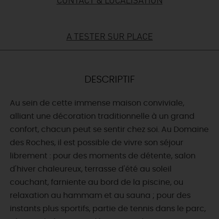
DEMAIN
A TESTER SUR PLACE
CE WEEK-END
DESCRIPTIF
CETTE SEMAINE
Au sein de cette immense maison conviviale,
alliant une décoration traditionnelle à un grand
confort, chacun peut se sentir chez soi. Au Domaine
TOUT L'AGENDA
des Roches, il est possible de vivre son séjour
librement : pour des moments de détente, salon
d'hiver chaleureux, terrasse d'été au soleil
couchant, farniente au bord de la piscine, ou
relaxation au hammam et au sauna ; pour des
instants plus sportifs, partie de tennis dans le parc,