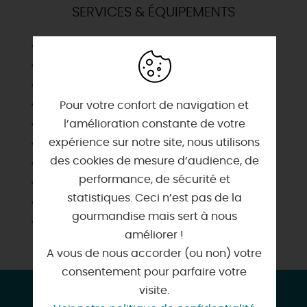
SERVICES & ÉQUIPEMENTS
ADSL
Climatisation
Equipement projection
Micro
Pour votre confort de navigation et
Paperboard
l’amélioration constante de votre
expérience sur notre site, nous utilisons
Parc
des cookies de mesure d’audience, de
Télévision
performance, de sécurité et
Vestiaire
statistiques. Ceci n’est pas de la
Vidéoprojecteur
gourmandise mais sert à nous
Wifi
améliorer !
A vous de nous accorder (ou non) votre
consentement pour parfaire votre
visite.
CONTACT & LOCALISATION