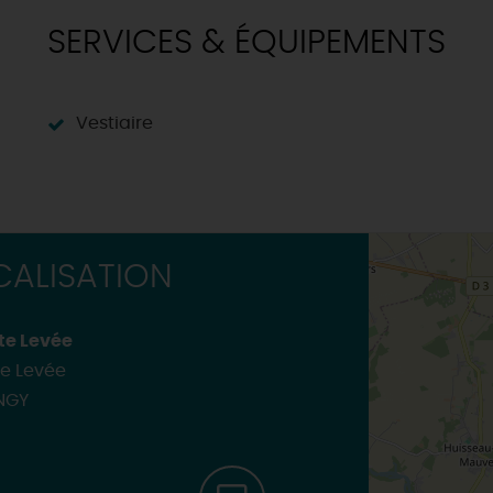
SERVICES & ÉQUIPEMENTS
Vestiaire
ALISATION
te Levée
e Levée
NGY