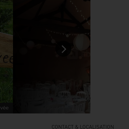
evée
© Ferme 
CONTACT & LOCALISATION