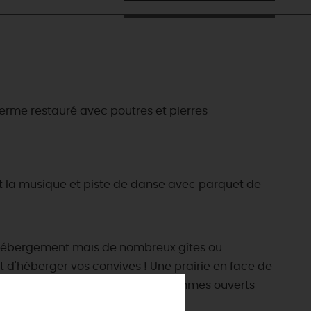
ferme restauré avec poutres et pierres
 et la musique et piste de danse avec parquet de
ES INCONTOURNABLES
s d'hébergement mais de nombreux gîtes ou
ADE IN LOIRET
d'héberger vos convives ! Une prairie en face de
cines
privé est mis à disposition. Nous sommes ouverts
AUJOURD'HUI
Les musées d'Orléans et du Loiret
 s'amuser cet été
INFOS &
SERVICES