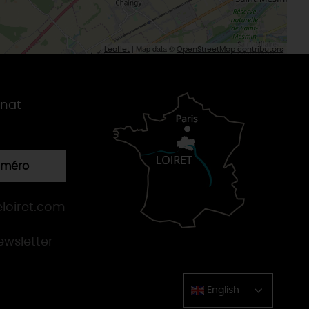
| Map data ©
Leaflet
OpenStreetMap contributors
gnat
numéro
loiret.com
newsletter
English