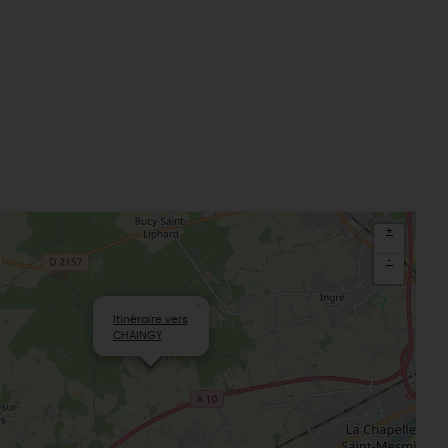
+
-
×
Itinéraire vers
CHAINGY