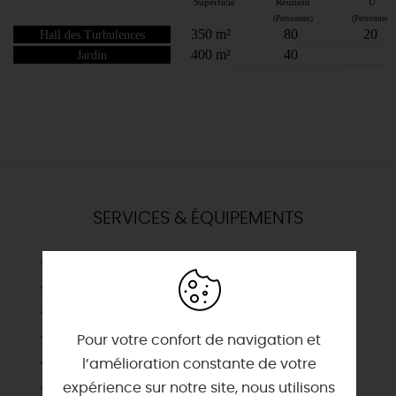
SERVICES & ÉQUIPEMENTS
Cuisine équipée
Equipement projection
Local traiteur
Micro
Pour votre confort de navigation et
Paperboard
l’amélioration constante de votre
Pupitre orateur
expérience sur notre site, nous utilisons