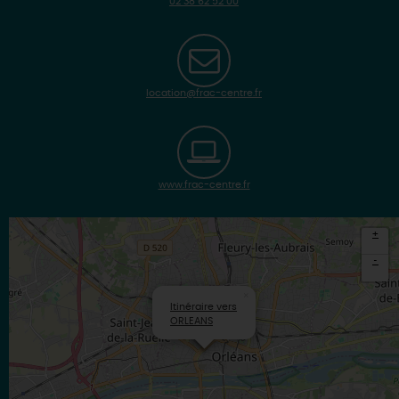
02 38 62 52 00
location@frac-centre.fr
www.frac-centre.fr
+
-
×
Itinéraire vers
ORLEANS