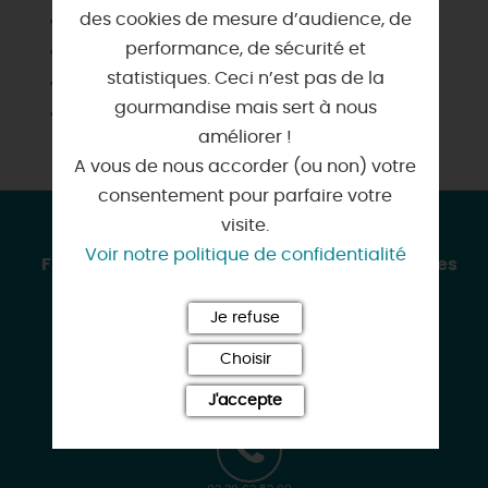
des cookies de mesure d’audience, de
Télévision
performance, de sécurité et
Vestiaire
statistiques. Ceci n’est pas de la
Vidéoprojecteur
gourmandise mais sert à nous
Wifi
améliorer !
A vous de nous accorder (ou non) votre
consentement pour parfaire votre
visite.
CONTACT & LOCALISATION
Voir notre politique de confidentialité
FRAC Centre-Val de Loire - Location d'espaces
88 rue du Colombier
Je refuse
Entrée bd Rocheplatte
45000 ORLEANS
Choisir
J'accepte