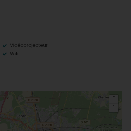
Sacré patrimoine religieux
T
L'oratoire carolingien de Germigny-
des-Prés
Le Loiret, un département fleuri
Vidéoprojecteur
Wifi
+
-