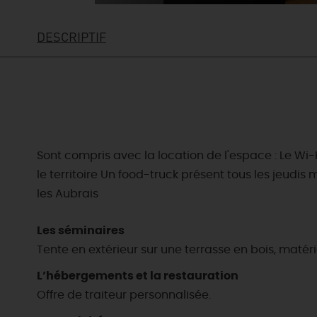
DESCRIPTIF
Sont compris avec la location de l'espace : Le Wi
le territoire Un food-truck présent tous les jeudis
les Aubrais
Les séminaires
Tente en extérieur sur une terrasse en bois, matérie
L’hébergements et la restauration
Offre de traiteur personnalisée.
EN MODE
CIRCUITS
ON A TESTÉ