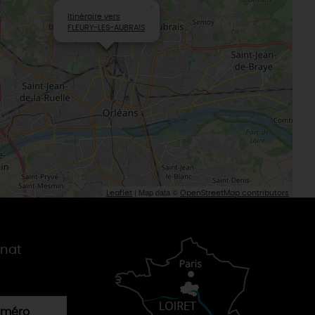
×
Itinéraire vers
FLEURY-LES-AUBRAIS
| Map data ©
Leaflet
OpenStreetMap contributors
gnat
numéro