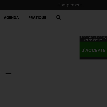
Chargement ...
AGENDA
PRATIQUE
RECHERCHE
AddToAny (share)
est désactivé.
J'ACCEPTE
 -