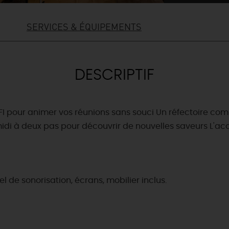
SERVICES & ÉQUIPEMENTS
DESCRIPTIF
-FI pour animer vos réunions sans souci Un réfectoire co
 midi à deux pas pour découvrir de nouvelles saveurs L'acc
l de sonorisation, écrans, mobilier inclus.
& BALADES
TOUS À
L'EAU !
VOS
L