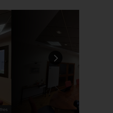
fres
©M