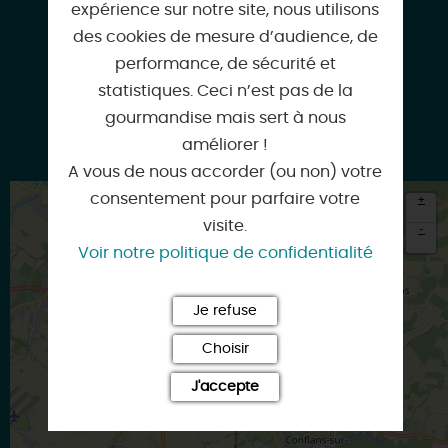
expérience sur notre site, nous utilisons
des cookies de mesure d’audience, de
02 38 85 81 96
performance, de sécurité et
statistiques. Ceci n’est pas de la
gourmandise mais sert à nous
améliorer !
ejv@amilly45.fr
A vous de nous accorder (ou non) votre
consentement pour parfaire votre
+
visite.
-
Voir notre politique de confidentialité
×
Itinéraire vers
AMILLY
Je refuse
Choisir
J'accepte