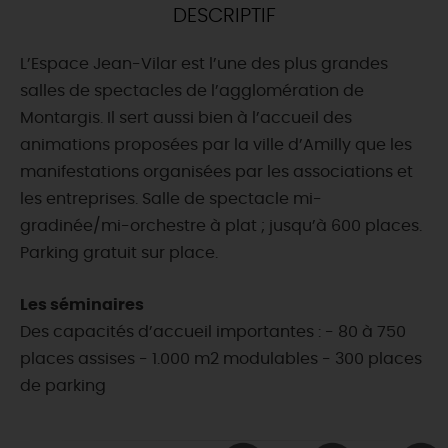
DESCRIPTIF
DEMAIN
L’Espace Jean-Vilar est l’une des plus grandes
salles de spectacles de l’agglomération de
CE WEEK-END
Montargis. Il sert aussi bien à l’accueil des
animations proposées par la ville d’Amilly que les
manifestations organisées par les associations et
CETTE SEMAINE
les entreprises. Salle de spectacle mi-
gradinée/mi-orchestre à plat ; jusqu’à 600 places.
Parking gratuit sur place.
TOUT L'AGENDA
Les séminaires
Des capacités d’accueil importantes : - 80 à 750
places assises - 1.000 m2 modulables - 300 places
de parking