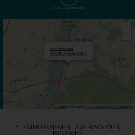
www.vaugouard.com
+
-
×
Itinéraire vers
FONTENAY-SUR-LOING
| Map data ©
Leaflet
OpenStreetMap contributors
A TESTER ÉGALEMENT SUR PLACE OU À
PROXIMITÉ