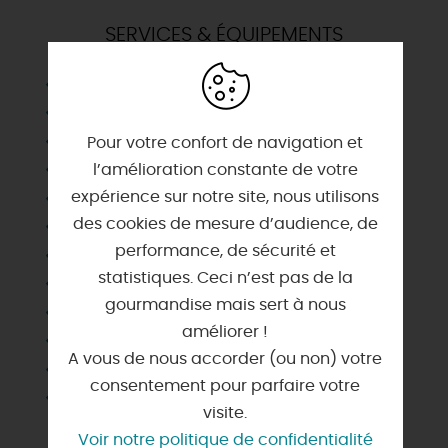
SERVICES & ÉQUIPEMENTS
ADSL
Borne de charge électrique pour véhicule
Climatisation
Pour votre confort de navigation et
Equipement projection
l’amélioration constante de votre
expérience sur notre site, nous utilisons
Equipement sonorisation
des cookies de mesure d’audience, de
Micro
performance, de sécurité et
Paperboard
statistiques. Ceci n’est pas de la
Parc
gourmandise mais sert à nous
Télévision
améliorer !
Vestiaire
A vous de nous accorder (ou non) votre
Vidéoprojecteur
consentement pour parfaire votre
Wifi
visite.
Voir notre politique de confidentialité