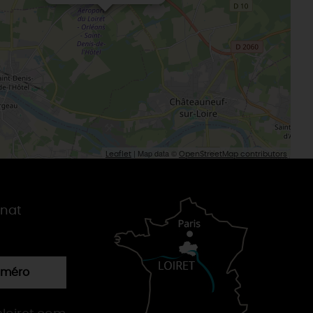
| Map data ©
Leaflet
OpenStreetMap contributors
gnat
numéro