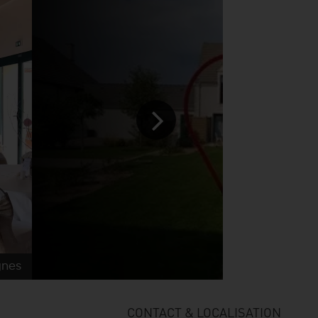
gnes
© Domai
CONTACT & LOCALISATION