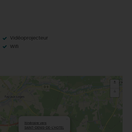
L'oratoire carolingien de Germigny-
des-Prés
Le Loiret, un département fleuri
Vidéoprojecteur
Wifi
+
-
×
Itinéraire vers
SAINT-DENIS-DE-L'HOTEL