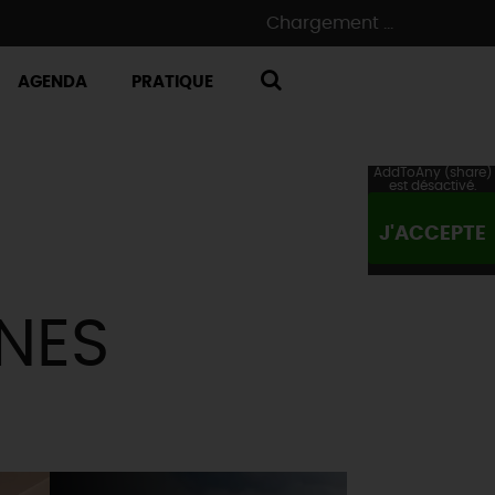
Chargement ...
AGENDA
PRATIQUE
RECHERCHE
AddToAny (share)
est désactivé.
J'ACCEPTE
NES