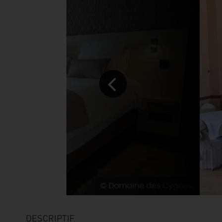
© Domaine des Cygnes
DESCRIPTIF