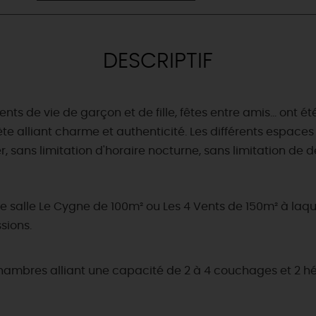
DESCRIPTIF
nts de vie de garçon et de fille, fêtes entre amis... ont é
e alliant charme et authenticité. Les différents espaces
 sans limitation d'horaire nocturne, sans limitation de dé
tre salle Le Cygne de 100m² ou Les 4 Vents de 150m² à laq
sions.
 chambres alliant une capacité de 2 à 4 couchages et 2
& BALADES
TOUS À
L'EAU !
VOS
L
NATURE
ENVIES
M
En bateau