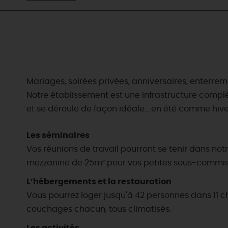
Mariages, soirées privées, anniversaires, enterreme
Notre établissement est une infrastructure complèt
et se déroule de façon idéale… en été comme hiver,
Les séminaires
Vos réunions de travail pourront se tenir dans no
mezzanine de 25m² pour vos petites sous-commis
L’hébergements et la restauration
Vous pourrez loger jusqu'à 42 personnes dans 11
EN MODE
CIRCUITS
couchages chacun, tous climatisés.
ON A TESTÉ
CULTURE
POUR VOUS
À pied