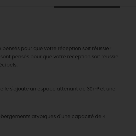
té pensés pour que votre réception soit réussie !
 sont pensés pour que votre réception soit réussie
cibels..
uelle s'ajoute un espace attenant de 30m² et une
 hébergements atypiques d'une capacité de 4
ES INCONTOURNABLES
ADE IN LOIRET