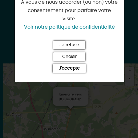
A vous de nous accorder (ou non) votre
consentement pour parfaire votre
visite.
reception@lestempliers.com
Voir notre politique de confidentialité
Je refuse
www.lestempliers.com
Choisir
J'accepte
+
-
×
Itinéraire vers
BOISMORAND