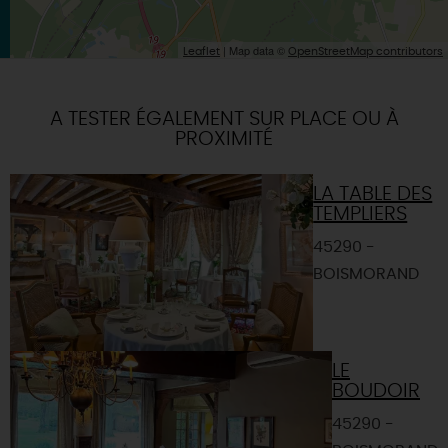
| Map data ©
Leaflet
OpenStreetMap contributors
A TESTER ÉGALEMENT SUR PLACE OU À
PROXIMITÉ
LA TABLE DES
TEMPLIERS
45290 -
BOISMORAND
LE
BOUDOIR
45290 -