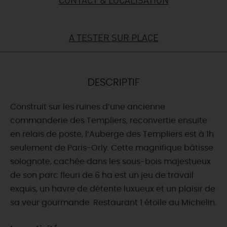
DEMAIN
A TESTER SUR PLACE
CE WEEK-END
DESCRIPTIF
CETTE SEMAINE
Construit sur les ruines d’une ancienne
commanderie des Templiers, reconvertie ensuite
en relais de poste, l’Auberge des Templiers est à 1h
TOUT L'AGENDA
seulement de Paris-Orly. Cette magnifique bâtisse
solognote, cachée dans les sous-bois majestueux
de son parc fleuri de 6 ha est un jeu de travail
exquis, un havre de détente luxueux et un plaisir de
sa veur gourmande. Restaurant 1 étoile au Michelin.